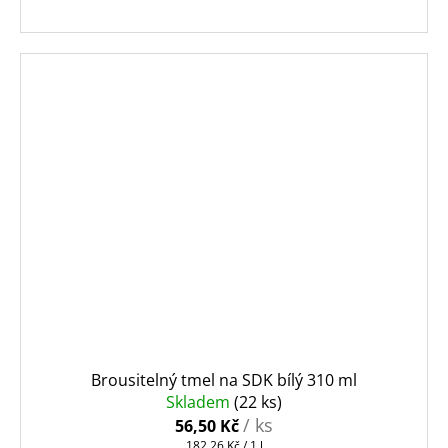
Brousitelný tmel na SDK bílý 310 ml
Skladem
(22 ks)
/ ks
56,50 Kč
Měrná
182,26 Kč / 1 l