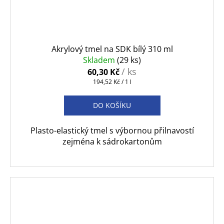
Akrylový tmel na SDK bílý 310 ml
Skladem
(29 ks)
/ ks
60,30 Kč
Měrná
194,52 Kč / 1 l
cena:
DO KOŠÍKU
Plasto-elastický tmel s výbornou přilnavostí
zejména k sádrokartonům