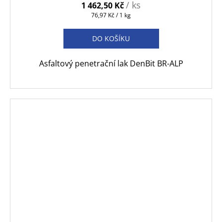
/ ks
1 462,50 Kč
Měrná
76,97 Kč / 1 kg
cena:
DO KOŠÍKU
Asfaltový penetrační lak DenBit BR-ALP