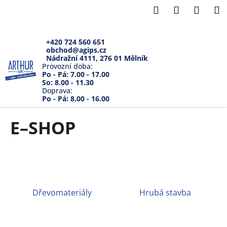
K
Přejít
Hledat
Přihlášení
Náku
M
na
o
Zpět
Zpět
obsah
košík
š
í
+420 724 560 651
obchod@agips.cz
C
k
Nádražní 4111, 276 01 Mělník
o
Provozní doba:
Po - Pá: 7.00 - 17.00
p
So: 8.00 - 11.30
Doprava:
o
Po - Pá: 8.00 - 16.00
t
ř
E–SHOP
e
b
u
j
e
Dřevomateriály
Hrubá stavba
t
e
n