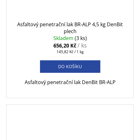
Asfaltový penetrační lak BR-ALP 4,5 kg DenBit
plech
Skladem
(3 ks)
/ ks
656,20 Kč
Měrná
145,82 Kč / 1 kg
cena:
DO KOŠÍKU
Asfaltový penetrační lak DenBit BR-ALP