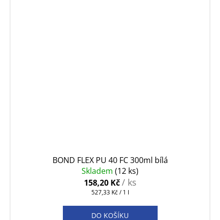
BOND FLEX PU 40 FC 300ml bílá
Skladem
(12 ks)
/ ks
158,20 Kč
Měrná
527,33 Kč / 1 l
cena:
DO KOŠÍKU