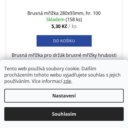
Brusná mřížka 280x93mm, hr. 100
Skladem
(158 ks)
/ ks
5,30 Kč
DO KOŠÍKU
Brusná mřížka pro držák brusné mřížky hrubosti
100
Tento web používá soubory cookie. Dalším
procházením tohoto webu vyjadřujete souhlas s jejich
používáním. Více informací
zde
.
Nastavení
Doprava stavebnin po Mělníku od
250,- Kč. (bez DPH)
Souhlasím