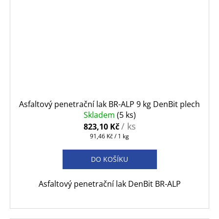
Asfaltový penetrační lak BR-ALP 9 kg DenBit plech
Skladem
(5 ks)
/ ks
823,10 Kč
Měrná
91,46 Kč / 1 kg
cena:
DO KOŠÍKU
Asfaltový penetrační lak DenBit BR-ALP