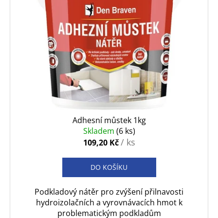
i
u
s
k
p
t
r
ů
o
d
u
k
t
ů
Adhesní můstek 1kg
Skladem
(6 ks)
/ ks
109,20 Kč
DO KOŠÍKU
Podkladový nátěr pro zvýšení přilnavosti
hydroizolačních a vyrovnávacích hmot k
problematickým podkladům