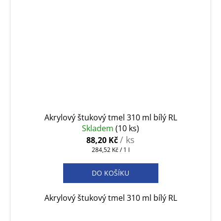
Akrylový štukový tmel 310 ml bílý RL
Skladem
(10 ks)
/ ks
88,20 Kč
Měrná
284,52 Kč / 1 l
cena:
DO KOŠÍKU
Akrylový štukový tmel 310 ml bílý RL