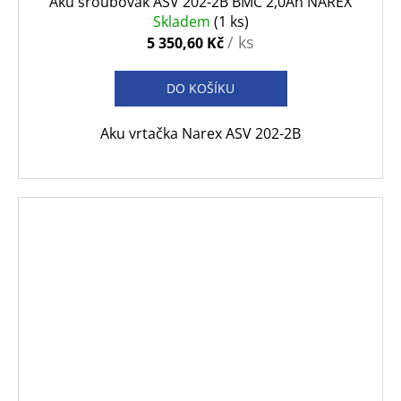
Aku šroubovák ASV 202-2B BMC 2,0Ah NAREX
Skladem
(1 ks)
/ ks
5 350,60 Kč
DO KOŠÍKU
Aku vrtačka Narex ASV 202-2B