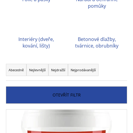
č
pomůky
u
j
e
m
e
Interiéry (dveře,
Betonové dlažby,
kování, lišty)
tvárnice, obrubníky
Ř
a
Abecedně
Nejlevnější
Nejdražší
Nejprodávanější
z
e
n
OTEVŘÍT FILTR
í
p
V
r
ý
o
p
d