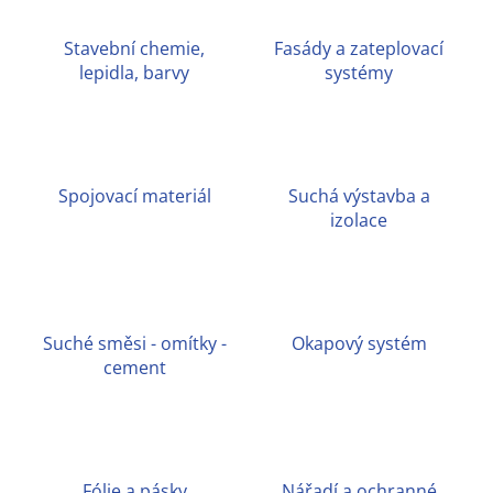
a
Stavební chemie,
Fasády a zateplovací
j
lepidla, barvy
systémy
í
t
?
Spojovací materiál
Suchá výstavba a
izolace
HLEDAT
Suché směsi - omítky -
Okapový systém
D
cement
o
p
o
r
u
Fólie a pásky
Nářadí a ochranné