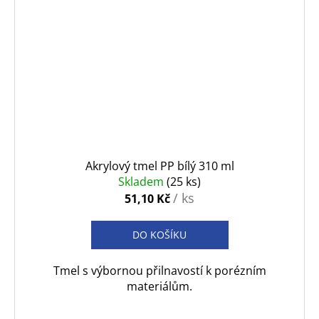
Akrylový tmel PP bílý 310 ml
Skladem
(25 ks)
/ ks
51,10 Kč
DO KOŠÍKU
Tmel s výbornou přilnavostí k porézním
materiálům.