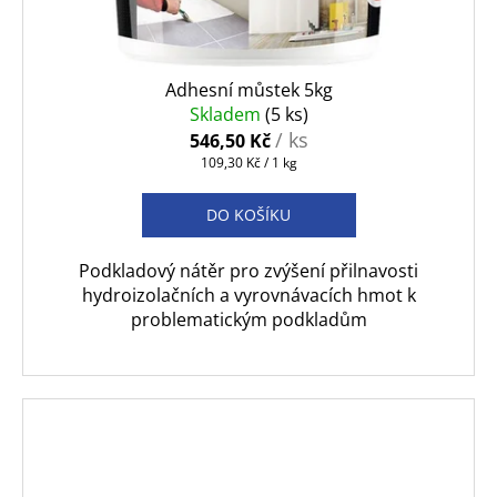
Adhesní můstek 5kg
Skladem
(5 ks)
/ ks
546,50 Kč
Měrná
109,30 Kč / 1 kg
cena:
DO KOŠÍKU
Podkladový nátěr pro zvýšení přilnavosti
hydroizolačních a vyrovnávacích hmot k
problematickým podkladům