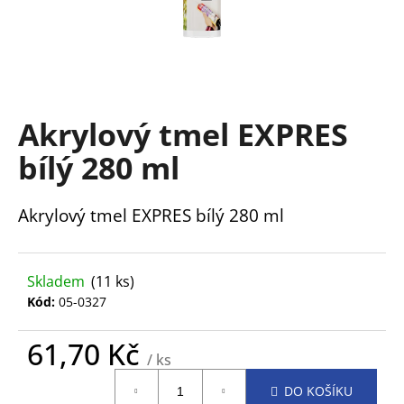
a
j
í
t
?
Akrylový tmel EXPRES
bílý 280 ml
Akrylový tmel EXPRES bílý 280 ml
HLEDAT
Skladem
(11 ks)
D
Kód:
05-0327
o
p
61,70 Kč
o
/ ks
r
Měrná
u
DO KOŠÍKU
cena: