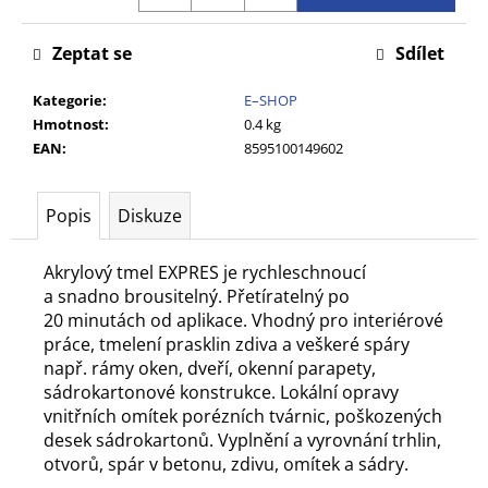
č
u
Zeptat se
Sdílet
j
e
Kategorie
:
E–SHOP
m
Hmotnost
:
0.4 kg
e
EAN
:
8595100149602
Popis
Diskuze
Akrylový tmel EXPRES je rychleschnoucí
a snadno brousitelný. Přetíratelný po
20 minutách od aplikace. Vhodný pro interiérové
práce, tmelení prasklin zdiva a veškeré spáry
např. rámy oken, dveří, okenní parapety,
sádrokartonové konstrukce. Lokální opravy
vnitřních omítek porézních tvárnic, poškozených
desek sádrokartonů. Vyplnění a vyrovnání trhlin,
otvorů, spár v betonu, zdivu, omítek a sádry.