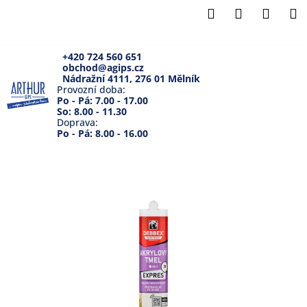
K
Přejít
Hledat
Přihlášení
Náku
M
na
o
Zpět
Zpět
obsah
košík
š
í
+420 724 560 651
obchod@agips.cz
C
k
Nádražní 4111, 276 01 Mělník
o
Provozní doba:
Po - Pá: 7.00 - 17.00
p
So: 8.00 - 11.30
Doprava:
o
Po - Pá: 8.00 - 16.00
t
ř
e
b
u
j
e
t
e
n