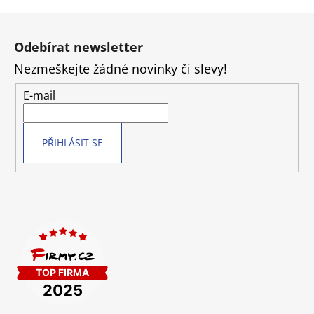
Z
á
Odebírat newsletter
p
Nezmeškejte žádné novinky či slevy!
a
t
E-mail
í
PŘIHLÁSIT SE