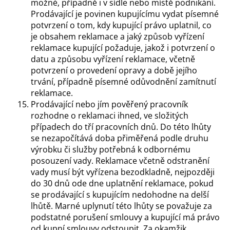
možné, případně i v sídle nebo místě podnikání.
Prodávající je povinen kupujícímu vydat písemné
potvrzení o tom, kdy kupující právo uplatnil, co
je obsahem reklamace a jaký způsob vyřízení
reklamace kupující požaduje, jakož i potvrzení o
datu a způsobu vyřízení reklamace, včetně
potvrzení o provedení opravy a době jejího
trvání, případně písemné odůvodnění zamítnutí
reklamace.
Prodávající nebo jím pověřený pracovník
rozhodne o reklamaci ihned, ve složitých
případech do tří pracovních dnů. Do této lhůty
se nezapočítává doba přiměřená podle druhu
výrobku či služby potřebná k odbornému
posouzení vady. Reklamace včetně odstranění
vady musí být vyřízena bezodkladně, nejpozději
do 30 dnů ode dne uplatnění reklamace, pokud
se prodávající s kupujícím nedohodne na delší
lhůtě. Marné uplynutí této lhůty se považuje za
podstatné porušení smlouvy a kupující má právo
od kupní smlouvy odstoupit. Za okamžik