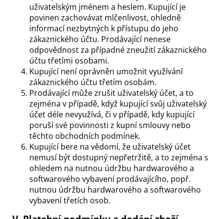
uživatelským jménem a heslem. Kupující je
povinen zachovávat mlčenlivost, ohledně
informací nezbytných k přístupu do jeho
zákaznického účtu. Prodávající nenese
odpovědnost za případné zneužití zákaznického
účtu třetími osobami.
Kupující není oprávněn umožnit využívání
zákaznického účtu třetím osobám.
Prodávající může zrušit uživatelský účet, a to
zejména v případě, když kupující svůj uživatelský
účet déle nevyužívá, či v případě, kdy kupující
poruší své povinnosti z kupní smlouvy nebo
těchto obchodních podmínek.
Kupující bere na vědomí, že uživatelský účet
nemusí být dostupný nepřetržitě, a to zejména s
ohledem na nutnou údržbu hardwarového a
softwarového vybavení prodávajícího, popř.
nutnou údržbu hardwarového a softwarového
vybavení třetích osob.
V. Platební podmínky a dodání zboží