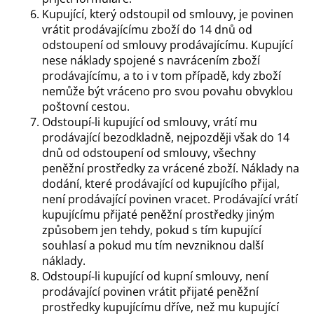
Kupující, který odstoupil od smlouvy, je povinen
vrátit prodávajícímu zboží do 14 dnů od
odstoupení od smlouvy prodávajícímu. Kupující
nese náklady spojené s navrácením zboží
prodávajícímu, a to i v tom případě, kdy zboží
nemůže být vráceno pro svou povahu obvyklou
poštovní cestou.
Odstoupí-li kupující od smlouvy, vrátí mu
prodávající bezodkladně, nejpozději však do 14
dnů od odstoupení od smlouvy, všechny
peněžní prostředky za vrácené zboží. Náklady na
dodání, které prodávající od kupujícího přijal,
není prodávající povinen vracet. Prodávající vrátí
kupujícímu přijaté peněžní prostředky jiným
způsobem jen tehdy, pokud s tím kupující
souhlasí a pokud mu tím nevzniknou další
náklady.
Odstoupí-li kupující od kupní smlouvy, není
prodávající povinen vrátit přijaté peněžní
prostředky kupujícímu dříve, než mu kupující