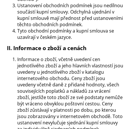
č
Ustanovení obchodních podmínek jsou nedílnou
u
součástí kupní smlouvy. Odchylná ujednání v
j
kupní smlouvě mají přednost před ustanoveními
e
těchto obchodních podmínek.
m
Tyto obchodní podmínky a kupní smlouva se
e
uzavírají v českém jazyce.
II.
Informace o zboží a cenách
Informace o zboží, včetně uvedení cen
jednotlivého zboží a jeho hlavních vlastností jsou
uvedeny u jednotlivého zboží v katalogu
internetového obchodu. Ceny zboží jsou
uvedeny včetně daně z přidané hodnoty, všech
souvisejících poplatků a nákladů za vrácení
zboží, jestliže toto zboží ze své podstaty nemůže
být vráceno obvyklou poštovní cestou. Ceny
zboží zůstávají v platnosti po dobu, po kterou
jsou zobrazovány v internetovém obchodě. Toto
ustanovení nevylučuje sjednání kupní smlouvy
za individuálně sjednaných podmínek.