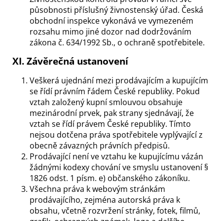
působnosti příslušný živnostenský úřad. Česká
obchodní inspekce vykonává ve vymezeném
rozsahu mimo jiné dozor nad dodržováním
zákona č. 634/1992 Sb., o ochraně spotřebitele.
XI. Závěrečná ustanovení
Veškerá ujednání mezi prodávajícím a kupujícím
se řídí právním řádem České republiky. Pokud
vztah založený kupní smlouvou obsahuje
mezinárodní prvek, pak strany sjednávají, že
vztah se řídí právem České republiky. Tímto
nejsou dotčena práva spotřebitele vyplývající z
obecně závazných právních předpisů.
Prodávající není ve vztahu ke kupujícímu vázán
žádnými kodexy chování ve smyslu ustanovení §
1826 odst. 1 písm. e) občanského zákoníku.
Všechna práva k webovým stránkám
prodávajícího, zejména autorská práva k
obsahu, včetně rozvržení stránky, fotek, filmů,