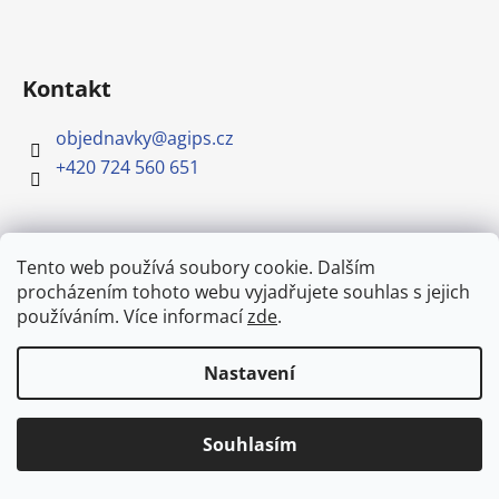
Kontakt
objednavky
@
agips.cz
+420 724 560 651
Tento web používá soubory cookie. Dalším
Informace pro vás
procházením tohoto webu vyjadřujete souhlas s jejich
používáním. Více informací
zde
.
Doprava a platba
Podmínky ochrany osobních údajů
Nastavení
Obchodní podmínky
Doprava stavebnin po Mělníku od
Formulář pro odstoupení od smlouvy
250,- Kč. (bez DPH)
Souhlasím
Odkazy