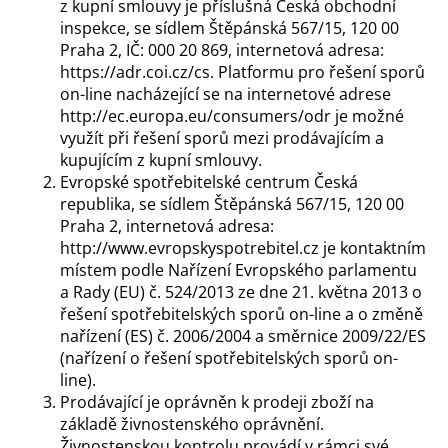
z kupní smlouvy je příslušná Česká obchodní
inspekce, se sídlem Štěpánská 567/15, 120 00
Praha 2, IČ: 000 20 869, internetová adresa:
https://adr.coi.cz/cs. Platformu pro řešení sporů
on-line nacházející se na internetové adrese
http://ec.europa.eu/consumers/odr je možné
využít při řešení sporů mezi prodávajícím a
kupujícím z kupní smlouvy.
Evropské spotřebitelské centrum Česká
republika, se sídlem Štěpánská 567/15, 120 00
Praha 2, internetová adresa:
http://www.evropskyspotrebitel.cz je kontaktním
místem podle Nařízení Evropského parlamentu
a Rady (EU) č. 524/2013 ze dne 21. května 2013 o
řešení spotřebitelských sporů on-line a o změně
nařízení (ES) č. 2006/2004 a směrnice 2009/22/ES
(nařízení o řešení spotřebitelských sporů on-
line).
Prodávající je oprávněn k prodeji zboží na
základě živnostenského oprávnění.
Živnostenskou kontrolu provádí v rámci své