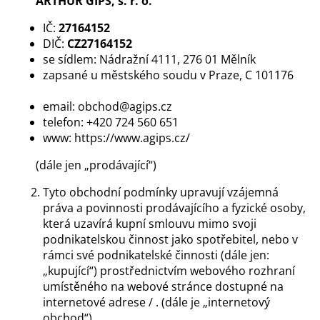
ARTHUR GIPS, s. r. o.
a
IČ:
27164152
j
DIČ:
CZ27164152
í
se sídlem: Nádražní 4111, 276 01 Mělník
t
zapsané u městského soudu v Praze, C 101176
?
email: obchod@agips.cz
telefon: +420 724 560 651
www: https://www.agips.cz/
(dále jen „prodávající“)
HLEDAT
Tyto obchodní podmínky upravují vzájemná
práva a povinnosti prodávajícího a fyzické osoby,
která uzavírá kupní smlouvu mimo svoji
D
podnikatelskou činnost jako spotřebitel, nebo v
o
rámci své podnikatelské činnosti (dále jen:
p
„kupující“) prostřednictvím webového rozhraní
o
umístěného na webové stránce dostupné na
r
internetové adrese / . (dále je „internetový
u
obchod“).