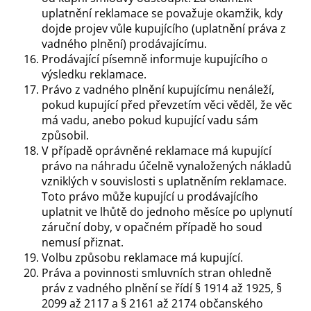
uplatnění reklamace se považuje okamžik, kdy
dojde projev vůle kupujícího (uplatnění práva z
vadného plnění) prodávajícímu.
Prodávající písemně informuje kupujícího o
výsledku reklamace.
Právo z vadného plnění kupujícímu nenáleží,
pokud kupující před převzetím věci věděl, že věc
má vadu, anebo pokud kupující vadu sám
způsobil.
V případě oprávněné reklamace má kupující
právo na náhradu účelně vynaložených nákladů
vzniklých v souvislosti s uplatněním reklamace.
Toto právo může kupující u prodávajícího
uplatnit ve lhůtě do jednoho měsíce po uplynutí
záruční doby, v opačném případě ho soud
nemusí přiznat.
Volbu způsobu reklamace má kupující.
Práva a povinnosti smluvních stran ohledně
práv z vadného plnění se řídí § 1914 až 1925, §
2099 až 2117 a § 2161 až 2174 občanského