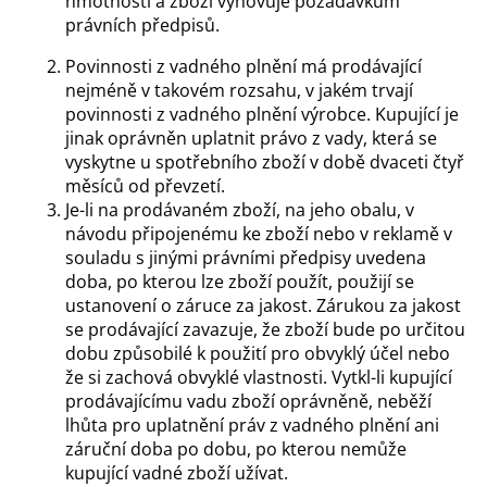
hmotnosti a zboží vyhovuje požadavkům
právních předpisů.
Povinnosti z vadného plnění má prodávající
nejméně v takovém rozsahu, v jakém trvají
povinnosti z vadného plnění výrobce. Kupující je
jinak oprávněn uplatnit právo z vady, která se
vyskytne u spotřebního zboží v době dvaceti čtyř
měsíců od převzetí.
Je-li na prodávaném zboží, na jeho obalu, v
návodu připojenému ke zboží nebo v reklamě v
souladu s jinými právními předpisy uvedena
doba, po kterou lze zboží použít, použijí se
ustanovení o záruce za jakost. Zárukou za jakost
se prodávající zavazuje, že zboží bude po určitou
dobu způsobilé k použití pro obvyklý účel nebo
že si zachová obvyklé vlastnosti. Vytkl-li kupující
prodávajícímu vadu zboží oprávněně, neběží
lhůta pro uplatnění práv z vadného plnění ani
záruční doba po dobu, po kterou nemůže
kupující vadné zboží užívat.