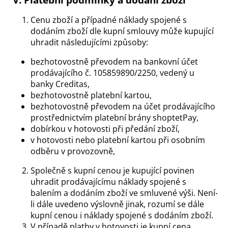
Cenu zboží a případné náklady spojené s
dodáním zboží dle kupní smlouvy může kupující
uhradit následujícími způsoby:
bezhotovostně převodem na bankovní účet
prodávajícího č. 105859890/2250, vedený u
banky Creditas,
bezhotovostně platební kartou,
bezhotovostně převodem na účet prodávajícího
prostřednictvím platební brány shoptetPay,
dobírkou v hotovosti při předání zboží,
v hotovosti nebo platební kartou při osobním
odběru v provozovně,
Společně s kupní cenou je kupující povinen
uhradit prodávajícímu náklady spojené s
balením a dodáním zboží ve smluvené výši. Není-
li dále uvedeno výslovně jinak, rozumí se dále
kupní cenou i náklady spojené s dodáním zboží.
V případě platby v hotovosti je kupní cena