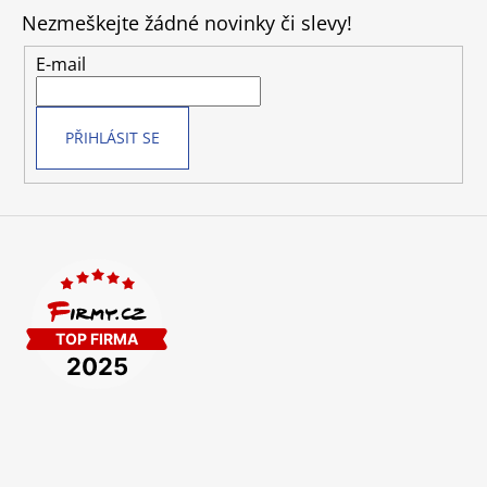
p
Nezmeškejte žádné novinky či slevy!
a
t
E-mail
í
PŘIHLÁSIT SE