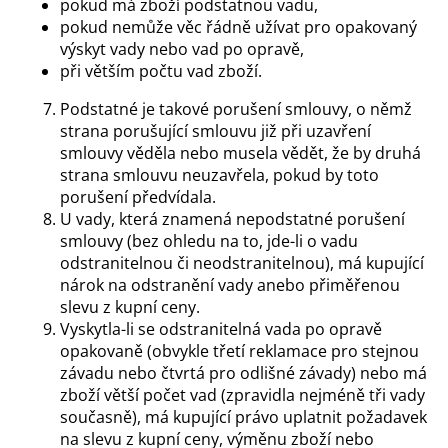
pokud má zboží podstatnou vadu,
pokud nemůže věc řádně užívat pro opakovaný
výskyt vady nebo vad po opravě,
při větším počtu vad zboží.
Podstatné je takové porušení smlouvy, o němž
strana porušující smlouvu již při uzavření
smlouvy věděla nebo musela vědět, že by druhá
strana smlouvu neuzavřela, pokud by toto
porušení předvídala.
U vady, která znamená nepodstatné porušení
smlouvy (bez ohledu na to, jde-li o vadu
odstranitelnou či neodstranitelnou), má kupující
nárok na odstranění vady anebo přiměřenou
slevu z kupní ceny.
Vyskytla-li se odstranitelná vada po opravě
opakovaně (obvykle třetí reklamace pro stejnou
závadu nebo čtvrtá pro odlišné závady) nebo má
zboží větší počet vad (zpravidla nejméně tři vady
současně), má kupující právo uplatnit požadavek
na slevu z kupní ceny, výměnu zboží nebo