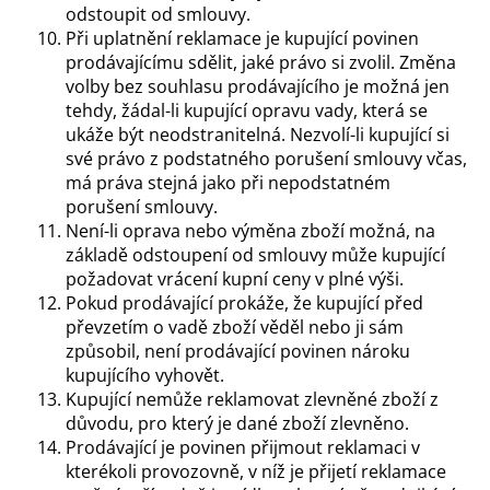
odstoupit od smlouvy.
Při uplatnění reklamace je kupující povinen
prodávajícímu sdělit, jaké právo si zvolil. Změna
volby bez souhlasu prodávajícího je možná jen
tehdy, žádal-li kupující opravu vady, která se
ukáže být neodstranitelná. Nezvolí-li kupující si
své právo z podstatného porušení smlouvy včas,
má práva stejná jako při nepodstatném
porušení smlouvy.
Není-li oprava nebo výměna zboží možná, na
základě odstoupení od smlouvy může kupující
požadovat vrácení kupní ceny v plné výši.
Pokud prodávající prokáže, že kupující před
převzetím o vadě zboží věděl nebo ji sám
způsobil, není prodávající povinen nároku
kupujícího vyhovět.
Kupující nemůže reklamovat zlevněné zboží z
důvodu, pro který je dané zboží zlevněno.
Prodávající je povinen přijmout reklamaci v
kterékoli provozovně, v níž je přijetí reklamace