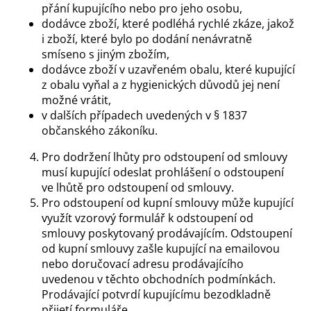
přání kupujícího nebo pro jeho osobu,
dodávce zboží, které podléhá rychlé zkáze, jakož
i zboží, které bylo po dodání nenávratně
smíseno s jiným zbožím,
dodávce zboží v uzavřeném obalu, které kupující
z obalu vyňal a z hygienických důvodů jej není
možné vrátit,
v dalších případech uvedených v § 1837
občanského zákoníku.
Pro dodržení lhůty pro odstoupení od smlouvy
musí kupující odeslat prohlášení o odstoupení
ve lhůtě pro odstoupení od smlouvy.
Pro odstoupení od kupní smlouvy může kupující
využít vzorový formulář k odstoupení od
smlouvy poskytovaný prodávajícím. Odstoupení
od kupní smlouvy zašle kupující na emailovou
nebo doručovací adresu prodávajícího
uvedenou v těchto obchodních podmínkách.
Prodávající potvrdí kupujícímu bezodkladně
přijetí formuláře.