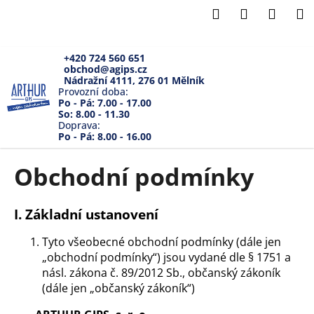
K
Přejít
Hledat
Přihlášení
Náku
M
na
o
Zpět
Zpět
obsah
košík
š
í
+420 724 560 651
obchod@agips.cz
C
k
Nádražní 4111, 276 01 Mělník
o
Provozní doba:
Po - Pá: 7.00 - 17.00
p
So: 8.00 - 11.30
Doprava:
o
Po - Pá: 8.00 - 16.00
t
ř
Obchodní podmínky
e
b
I.
Základní ustanovení
u
j
Tyto všeobecné obchodní podmínky (dále jen
e
„obchodní podmínky“) jsou vydané dle § 1751 a
násl. zákona č. 89/2012 Sb., občanský zákoník
t
(dále jen „občanský zákoník“)
e
n