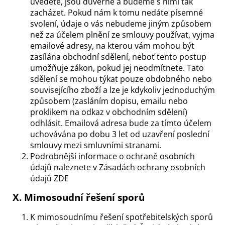
uvedete, jsou důvěrné a budeme s nimi tak
zacházet. Pokud nám k tomu nedáte písemné
svolení, údaje o vás nebudeme jiným způsobem
než za účelem plnění ze smlouvy používat, vyjma
emailové adresy, na kterou vám mohou být
zasílána obchodní sdělení, neboť tento postup
umožňuje zákon, pokud jej neodmítnete. Tato
sdělení se mohou týkat pouze obdobného nebo
souvisejícího zboží a lze je kdykoliv jednoduchým
způsobem (zasláním dopisu, emailu nebo
proklikem na odkaz v obchodním sdělení)
odhlásit. Emailová adresa bude za tímto účelem
uchovávána po dobu 3 let od uzavření poslední
smlouvy mezi smluvními stranami.
Podrobnější informace o ochraně osobních
údajů naleznete v Zásadách ochrany osobních
údajů ZDE
X. Mimosoudní řešení sporů
K mimosoudnímu řešení spotřebitelských sporů