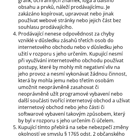
grafik, ochranných známek, loga a dalšího
obsahu a prvků, náleží prodávajícímu. Je
zakázáno kopírovat, upravovat nebo jinak
používat webové stránky nebo jejich část bez
souhlasu prodávajícího.
Prodávající nenese odpovědnost za chyby
vzniklé v důsledku zásahů třetích osob do
internetového obchodu nebo v důsledku jeho
užití v rozporu s jeho určením. Kupující nesmí
při využívání internetového obchodu používat
postupy, které by mohly mít negativní vliv na
jeho provoz a nesmí vykonávat žádnou činnost,
která by mohla jemu nebo třetím osobám
umožnit neoprávněně zasahovat či
neoprávněně užít programové vybavení nebo
další součásti tvořící internetový obchod a užívat
internetový obchod nebo jeho části či
softwarové vybavení takovým způsobem, který
by byl v rozporu s jeho určením či účelem.
Kupující tímto přebírá na sebe nebezpečí změny
okolností ve smyslu § 1765 odst. 2 občanského