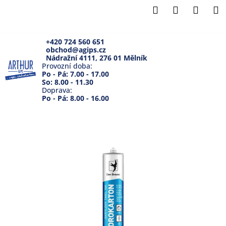
K
Přejít
Hledat
Přihlášení
Náku
M
na
o
Zpět
Zpět
obsah
košík
š
í
+420 724 560 651
obchod@agips.cz
C
k
Nádražní 4111, 276 01 Mělník
o
Provozní doba:
Po - Pá: 7.00 - 17.00
p
So: 8.00 - 11.30
Doprava:
o
Po - Pá: 8.00 - 16.00
t
ř
e
b
u
j
e
t
e
n