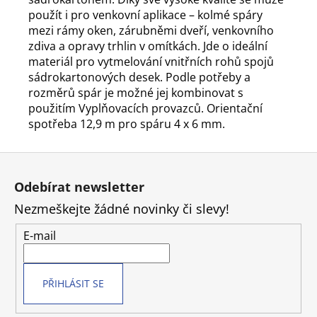
použít i pro venkovní aplikace – kolmé spáry
mezi rámy oken, zárubněmi dveří, venkovního
zdiva a opravy trhlin v omítkách. Jde o ideální
materiál pro vytmelování vnitřních rohů spojů
sádrokartonových desek. Podle potřeby a
rozměrů spár je možné jej kombinovat s
použitím Vyplňovacích provazců. Orientační
spotřeba 12,9 m pro spáru 4 x 6 mm.
Z
á
Odebírat newsletter
p
Nezmeškejte žádné novinky či slevy!
a
t
E-mail
í
PŘIHLÁSIT SE