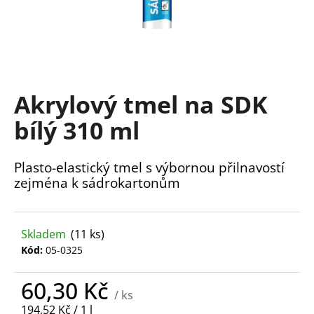
a
j
í
t
?
Akrylový tmel na SDK
bílý 310 ml
Plasto-elastický tmel s výbornou přilnavostí
HLEDAT
zejména k sádrokartonům
D
Skladem
(11 ks)
o
Kód:
05-0325
p
o
60,30 Kč
r
/ ks
u
Měrná
194,52 Kč / 1 l