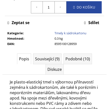
č
cena:
u
DO KOŠÍKU
j
e
Zeptat se
Sdílet
m
e
Kategorie
:
Tmely k sádrokartonu
Hmotnost
:
0.3 kg
EAN
:
8595100128959
Popis
Související (9)
Podobné (10)
Diskuze
Je plasto-elastický tmel s výbornou přilnavostí
zejména k sádrokartonům, ale také k porézním i
neporézním materiálům, lakovanému dřevu
apod. Na spoje mezi dřevěnými, kovovými
konstrukcemi nebo PVC rámy a zdivem nebo
sádrokartonem. Díky své vysoké kvalitě se může