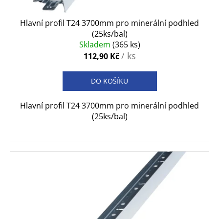
č
t
u
ů
Hlavní profil T24 3700mm pro minerální podhled
j
(25ks/bal)
e
Skladem
(365 ks)
m
/ ks
112,90 Kč
e
DO KOŠÍKU
Hlavní profil T24 3700mm pro minerální podhled
(25ks/bal)