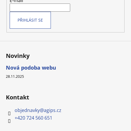
E-mail
í
í
p
r
v
PŘIHLÁSIT SE
k
y
v
ý
p
Novinky
i
s
Nová podoba webu
u
28.11.2025
Kontakt
objednavky
@
agips.cz
+420 724 560 651