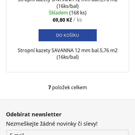
(16ks/bal)
Skladem
(168 ks)
/ ks
69,80 Kč
DO KOŠÍKU
Stropní kazety SAVANNA 12 mm bal.5,76 m2
(16ks/bal)
7
položek celkem
O
v
Z
l
á
á
Odebírat newsletter
d
p
a
Nezmeškejte žádné novinky či slevy!
a
c
t