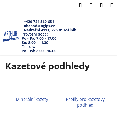
K
Přejít
Hledat
Přihlášení
Náku
M
na
o
Zpět
Zpět
obsah
košík
š
í
+420 724 560 651
obchod@agips.cz
C
k
Nádražní 4111, 276 01 Mělník
o
Provozní doba:
Po - Pá: 7.00 - 17.00
p
So: 8.00 - 11.30
Doprava:
o
Po - Pá: 8.00 - 16.00
t
ř
Kazetové podhledy
e
b
u
j
e
Minerální kazety
Profily pro kazetový
t
podhled
e
n