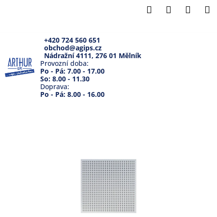
K
Přejít
Hledat
Přihlášení
Náku
M
na
o
Zpět
Zpět
obsah
košík
š
í
+420 724 560 651
obchod@agips.cz
C
k
Nádražní 4111, 276 01 Mělník
o
Provozní doba:
Po - Pá: 7.00 - 17.00
p
So: 8.00 - 11.30
Doprava:
o
Po - Pá: 8.00 - 16.00
t
ř
e
b
u
j
e
t
e
n