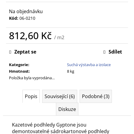
č
u
Na objednávku
j
Kód:
06-0210
e
m
812,60 Kč
e
/ m2
Měrná
cena:
Zeptat se
Sdílet
Kategorie
:
Suchá výstavba a izolace
Hmotnost
:
8 kg
Položka byla vyprodána…
Popis
Související (6)
Podobné (3)
Diskuze
Kazetové podhledy
Gyptone jsou
demontovatelné sádrokartonové podhledy