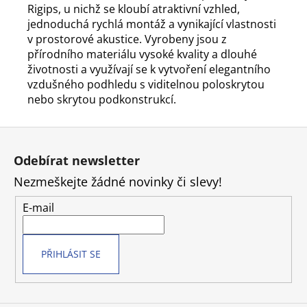
Rigips, u nichž se kloubí atraktivní vzhled,
jednoduchá rychlá montáž a vynikající vlastnosti
v prostorové akustice. Vyrobeny jsou z
přírodního materiálu vysoké kvality a dlouhé
životnosti a využívají se k vytvoření elegantního
vzdušného podhledu s viditelnou poloskrytou
nebo skrytou podkonstrukcí.
Z
á
Odebírat newsletter
p
Nezmeškejte žádné novinky či slevy!
a
t
E-mail
í
PŘIHLÁSIT SE