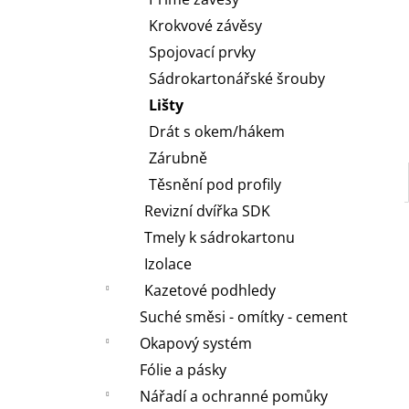
l
Krokvové závěsy
Spojovací prvky
Sádrokartonářské šrouby
Lišty
Drát s okem/hákem
Zárubně
Těsnění pod profily
Revizní dvířka SDK
Tmely k sádrokartonu
Izolace
Kazetové podhledy
Suché směsi - omítky - cement
Okapový systém
Fólie a pásky
Nářadí a ochranné pomůky