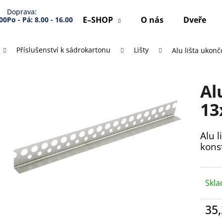
Doprava:
E–SHOP
O nás
Dveře
.00
Po - Pá: 8.00 - 16.00
Příslušenství k sádrokartonu
Lišty
Alu lišta ukonč
Co potřebujete najít?
Al
HLEDAT
13
Alu 
Doporučujeme
kons
Skl
35
Měr