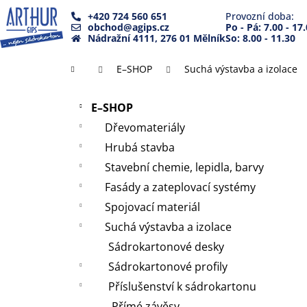
K
Přejít
+420 724 560 651
Provozní doba:
na
o
obchod@agips.cz
Po - Pá: 7.00 - 17
Zpět
Zpět
obsah
Nádražní 4111, 276 01 Mělník
So: 8.00 - 11.30
š
do
do
í
Domů
E–SHOP
Suchá výstavba a izolace
k
obchodu
obchodu
P
Přeskočit
o
E–SHOP
kategorie
s
Dřevomateriály
t
Hrubá stavba
r
Stavební chemie, lepidla, barvy
a
Fasády a zateplovací systémy
n
Spojovací materiál
n
Suchá výstavba a izolace
í
Sádrokartonové desky
p
a
Sádrokartonové profily
n
Příslušenství k sádrokartonu
e
Přímé závěsy