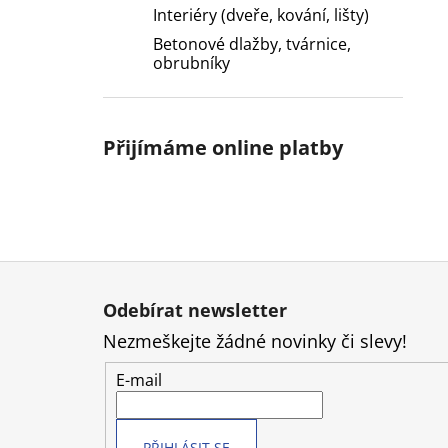
Interiéry (dveře, kování, lišty)
Betonové dlažby, tvárnice,
obrubníky
Přijímáme online platby
Z
á
Odebírat newsletter
p
Nezmeškejte žádné novinky či slevy!
a
t
E-mail
í
PŘIHLÁSIT SE