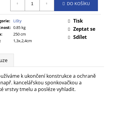
DO KOŠÍKU
:
Tisk
gorie
:
Lišty
nost
:
0.85 kg
Zeptat se
a
:
250 cm
Sdílet
:
1,3x,2,4cm
uze
používáme k ukončení konstrukce a ochraně
 např. kancelářskou sponkovačkou a
ké vrstvy tmelu a posléze vyhladit.