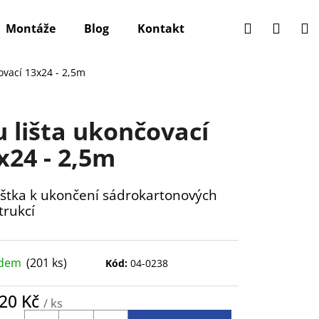
Hledat
Přihlá
N
Montáže
Blog
Kontakt
k
ovací 13x24 - 2,5m
u lišta ukončovací
x24 - 2,5m
lištka k ukončení sádrokartonových
trukcí
adem
(201 ks)
Kód:
04-0238
,20 Kč
/ ks
ná