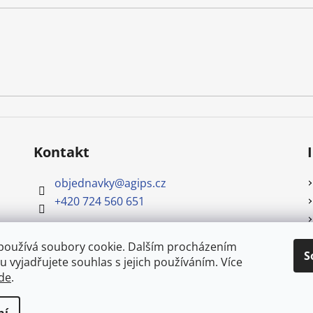
Kontakt
objednavky
@
agips.cz
+420 724 560 651
používá soubory cookie. Dalším procházením
S
 vyjadřujete souhlas s jejich používáním. Více
de
.
.
azena.
Upravit nastavení cookies