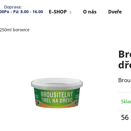
Doprava:
E–SHOP
O nás
Dveře
.00
Po - Pá: 8.00 - 16.00
-250ml borovice
Co potřebujete najít?
Br
HLEDAT
dř
Brou
Doporučujeme
Skl
56
Měr
cena