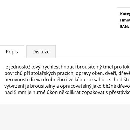
Kate
Hmot
EAN
:
Popis
Diskuze
Je jednosložkový, rychleschnoucí brousitelný tmel pro lok
povrchů při stolařských pracích, opravy oken, dveří, dře
nerovností dřeva drobného i velkého rozsahu – schodišťo
vytvrzení je brousitelný a opracovatelný jako běžné dřev
nad 5 mm je nutné úkon několikrát zopakovat s přestávko