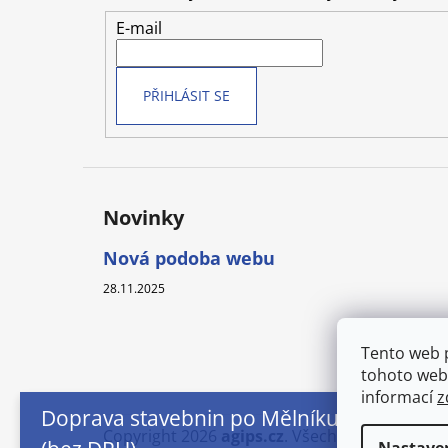
a
t
E-mail
í
PŘIHLÁSIT SE
Novinky
Nová podoba webu
28.11.2025
Tento web 
tohoto webu
informací
z
Doprava stavebnin po Mělníku od 250,- Kč
Copyright 2026
agips.cz
. Všechna práva vyhr