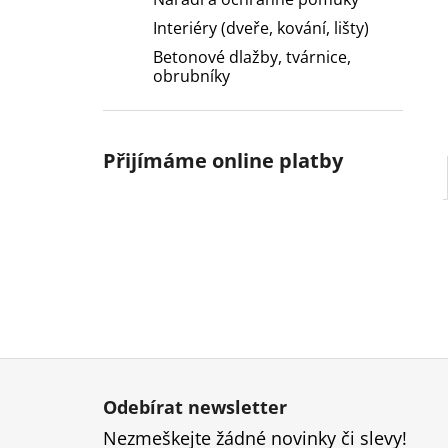
l
Interiéry (dveře, kování, lišty)
Betonové dlažby, tvárnice,
obrubníky
Přijímáme online platby
Z
á
Odebírat newsletter
p
Nezmeškejte žádné novinky či slevy!