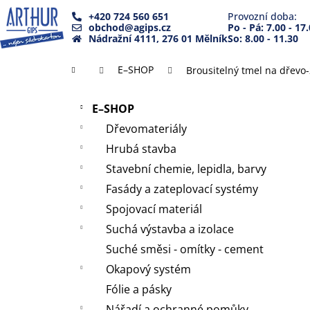
K
Přejít
+420 724 560 651
Provozní doba:
na
o
obchod@agips.cz
Po - Pá: 7.00 - 17
Zpět
Zpět
obsah
Nádražní 4111, 276 01 Mělník
So: 8.00 - 11.30
š
do
do
í
Domů
E–SHOP
Brousitelný tmel na dřevo
k
obchodu
obchodu
P
Přeskočit
o
E–SHOP
kategorie
s
Dřevomateriály
t
Hrubá stavba
r
Stavební chemie, lepidla, barvy
a
Fasády a zateplovací systémy
n
Spojovací materiál
n
Suchá výstavba a izolace
í
Suché směsi - omítky - cement
p
a
Okapový systém
n
Fólie a pásky
e
Nářadí a ochranné pomůky