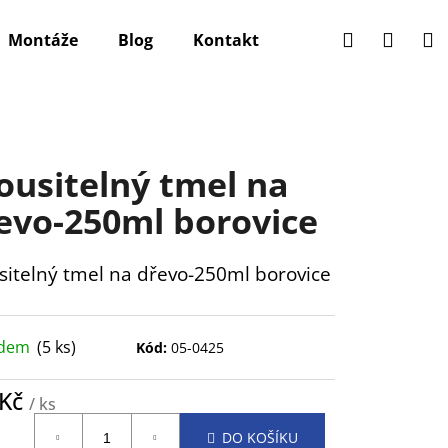
Hledat
Přihlá
N
Montáže
Blog
Kontakt
k
ousitelný tmel na
evo-250ml borovice
sitelný tmel na dřevo-250ml borovice
adem
(5 ks)
Kód:
05-0425
 Kč
/ ks
ná
DO KOŠÍKU
: