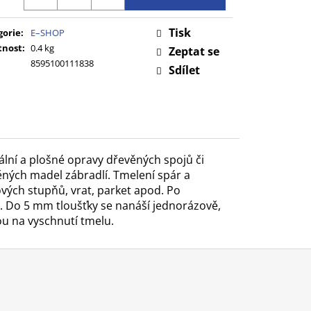
Tisk
gorie
:
E–SHOP
nost
:
0.4 kg
Zeptat se
8595100111838
Sdílet
ální a plošné opravy dřevěných spojů či
věných madel zábradlí. Tmelení spár a
vých stupňů, vrat, parket apod. Po
o. Do 5 mm tloušťky se nanáší jednorázově,
u na vyschnutí tmelu.