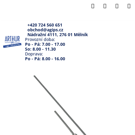
K
Přejít
Hledat
Přihlášení
Náku
M
na
o
Zpět
Zpět
obsah
košík
š
í
+420 724 560 651
obchod@agips.cz
C
k
Nádražní 4111, 276 01 Mělník
o
Provozní doba:
Po - Pá: 7.00 - 17.00
p
So: 8.00 - 11.30
Doprava:
o
Po - Pá: 8.00 - 16.00
t
ř
e
b
u
j
e
t
e
n