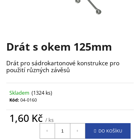
a
j
í
t
?
Drát s okem 125mm
Drát pro sádrokartonové konstrukce pro
použití různých závěsů
HLEDAT
Skladem
(1324 ks)
Kód:
04-0160
D
o
p
1,60 Kč
/ ks
o
Měrná
r
DO KOŠÍKU
cena:
u