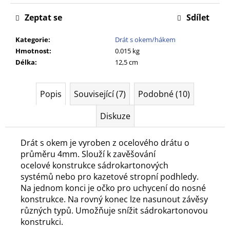
č
u
Zeptat se
Sdílet
j
e
Kategorie
:
Drát s okem/hákem
m
Hmotnost
:
0.015 kg
e
Délka
:
12,5 cm
Popis
Související (7)
Podobné (10)
Diskuze
Drát s okem je vyroben z ocelového drátu o
průměru 4mm.
Slouží k zavěšování
ocelové konstrukce sádrokartonových
systémů
nebo pro kazetové stropní podhledy.
Na jednom konci je očko pro uchycení
do nosné
konstrukce. Na rovný konec lze nasunout závěsy
různých typů.
Umožňuje snížit sádrokartonovou
konstrukci.