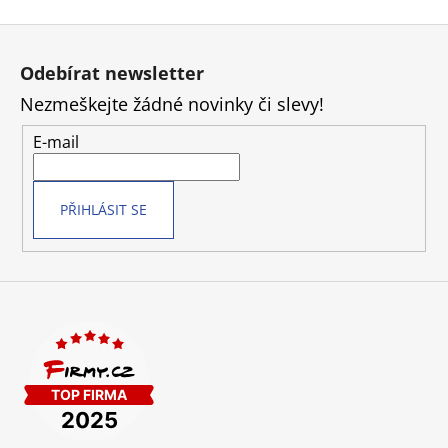
Z
á
Odebírat newsletter
p
Nezmeškejte žádné novinky či slevy!
a
t
E-mail
í
PŘIHLÁSIT SE