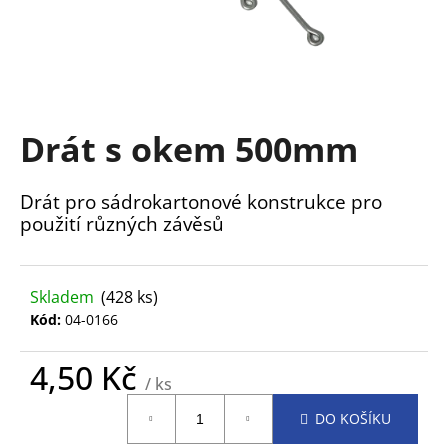
a
j
í
t
?
Drát s okem 500mm
Drát pro sádrokartonové konstrukce pro
použití různých závěsů
HLEDAT
Skladem
(428 ks)
Kód:
04-0166
D
o
p
4,50 Kč
/ ks
o
Měrná
r
DO KOŠÍKU
cena:
u