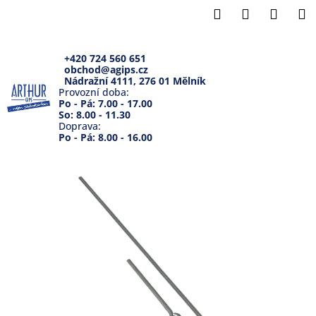
K
Přejít
Hledat
Přihlášení
Náku
M
na
o
Zpět
Zpět
obsah
košík
š
í
+420 724 560 651
obchod@agips.cz
C
k
Nádražní 4111, 276 01 Mělník
o
Provozní doba:
Po - Pá: 7.00 - 17.00
p
So: 8.00 - 11.30
Doprava:
o
Po - Pá: 8.00 - 16.00
t
ř
e
b
u
j
e
t
e
n