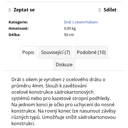
č
u
Zeptat se
Sdílet
j
e
Kategorie
:
Drát s okem/hákem
m
Hmotnost
:
0.05 kg
e
Délka
:
50 cm
Popis
Související (7)
Podobné (10)
Diskuze
Drát s okem je vyroben z ocelového drátu o
průměru 4mm.
Slouží k zavěšování
ocelové konstrukce sádrokartonových
systémů
nebo pro kazetové stropní podhledy.
Na jednom konci je očko pro uchycení
do nosné
konstrukce. Na rovný konec lze nasunout závěsy
různých typů.
Umožňuje snížit sádrokartonovou
konstrukci.