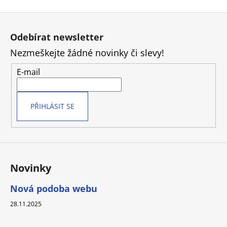
Z
á
Odebírat newsletter
p
Nezmeškejte žádné novinky či slevy!
a
t
E-mail
í
PŘIHLÁSIT SE
Novinky
Nová podoba webu
28.11.2025