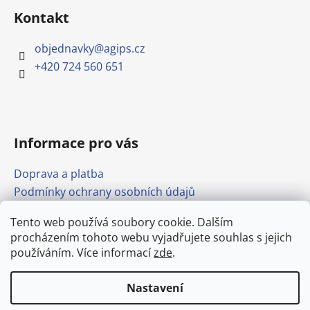
Kontakt
objednavky
@
agips.cz
+420 724 560 651
Informace pro vás
Doprava a platba
Podmínky ochrany osobních údajů
Obchodní podmínky
Tento web používá soubory cookie. Dalším
Formulář pro odstoupení od smlouvy
procházením tohoto webu vyjadřujete souhlas s jejich
Odkazy
používáním. Více informací
zde
.
Nastavení
Vytvořil Shoptet