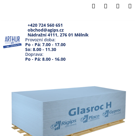
K
Přejít
Hledat
Přihlášení
Náku
M
na
o
Zpět
Zpět
obsah
košík
š
í
+420 724 560 651
obchod@agips.cz
C
k
Nádražní 4111, 276 01 Mělník
o
Provozní doba:
Po - Pá: 7.00 - 17.00
p
So: 8.00 - 11.30
Doprava:
o
Po - Pá: 8.00 - 16.00
t
ř
e
b
u
j
e
t
e
n