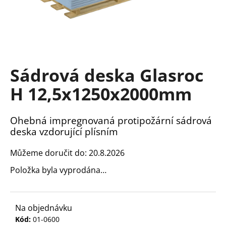
a
j
í
t
?
Sádrová deska Glasroc
H 12,5x1250x2000mm
Ohebná impregnovaná protipožární sádrová
HLEDAT
deska vzdorující plísním
Můžeme doručit do:
20.8.2026
D
Položka byla vyprodána…
o
p
o
r
Na objednávku
u
Kód:
01-0600