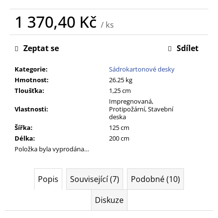
č
u
1 370,40 Kč
j
/ ks
Měrná
e
cena:
m
Zeptat se
Sdílet
e
Kategorie
:
Sádrokartonové desky
Hmotnost
:
26.25 kg
Tloušťka
:
1,25 cm
Impregnovaná,
Vlastnosti
:
Protipožární, Stavební
deska
Šířka
:
125 cm
Délka
:
200 cm
Položka byla vyprodána…
Popis
Související (7)
Podobné (10)
Diskuze