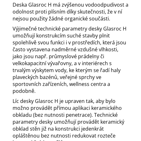
Deska Glasroc H má zvýšenou vodoodpudivost a
odolnost proti plísním díky skutečnosti, že v ní
nejsou použity žádné organické součásti.
Výjimečné technické parametry desky Glasroc H
umožňují konstrukcím suché stavby plnit
spolehlivě svou funkci i v prostředích, která jsou
často vystavena nadměrné vzdušné vlhkosti,
jako jsou např. průmyslové prádelny či
velkokapacitní vývařovny, a v interiérech s
trvalým výskytem vody, ke kterým se řadí haly
plaveckých bazénů, veřejné sprchy ve
sportovních zařízeních, wellness centra a
podobně.
Líc desky Glasroc H je upraven tak, aby bylo
možno provádět přímou aplikaci keramického
obkladu (bez nutnosti penetrace). Technické
parametry desky umožňují provádět keramický
obklad stěn již na konstrukci jedenkrát
opláštěnou bez nutnosti redukovat rozteče