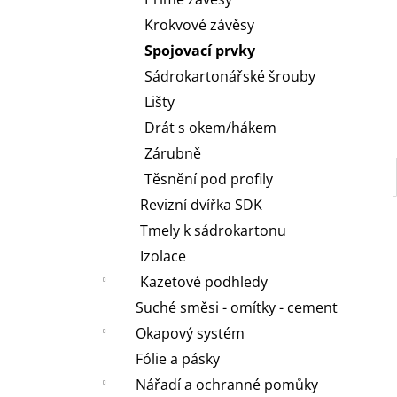
l
Krokvové závěsy
Spojovací prvky
Sádrokartonářské šrouby
Lišty
Drát s okem/hákem
Zárubně
Těsnění pod profily
Revizní dvířka SDK
Tmely k sádrokartonu
Izolace
Kazetové podhledy
Suché směsi - omítky - cement
Okapový systém
Fólie a pásky
Nářadí a ochranné pomůky