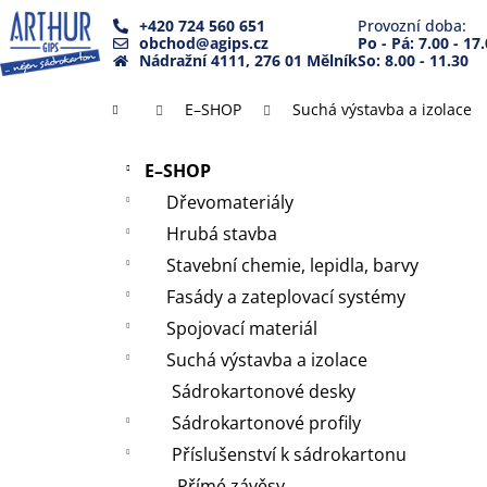
K
Přejít
+420 724 560 651
Provozní doba:
na
o
obchod@agips.cz
Po - Pá: 7.00 - 17
Zpět
Zpět
obsah
Nádražní 4111, 276 01 Mělník
So: 8.00 - 11.30
š
do
do
í
Domů
E–SHOP
Suchá výstavba a izolace
k
obchodu
obchodu
P
Přeskočit
o
E–SHOP
kategorie
s
Dřevomateriály
t
Hrubá stavba
r
Stavební chemie, lepidla, barvy
a
Fasády a zateplovací systémy
n
Spojovací materiál
n
Suchá výstavba a izolace
í
Sádrokartonové desky
p
a
Sádrokartonové profily
n
Příslušenství k sádrokartonu
e
Přímé závěsy