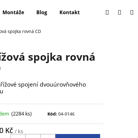
Hledat
Přihlá
N
Montáže
Blog
Kontakt
k
ová spojka rovná CD
ížová spojka rovná
D
křížové spojení dvouúrovňového
ru
adem
(2284 ks)
Kód:
04-0146
40 Kč
/ ks
ná