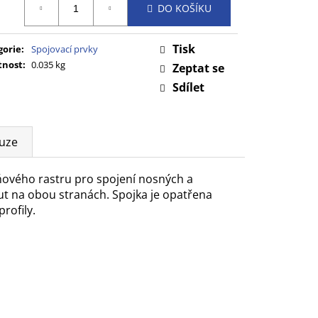
DO KOŠÍKU
:
Tisk
gorie
:
Spojovací prvky
nost
:
0.035 kg
Zeptat se
Sdílet
uze
ového rastru pro spojení nosných a
ut na obou stranách. Spojka je opatřena
rofily.