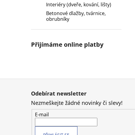
Interiéry (dveře, kování, lišty)
Betonové dlažby, tvárnice,
obrubníky
Přijímáme online platby
Z
á
Odebírat newsletter
p
Nezmeškejte žádné novinky či slevy!
a
t
E-mail
í
PŘIHLÁSIT SE