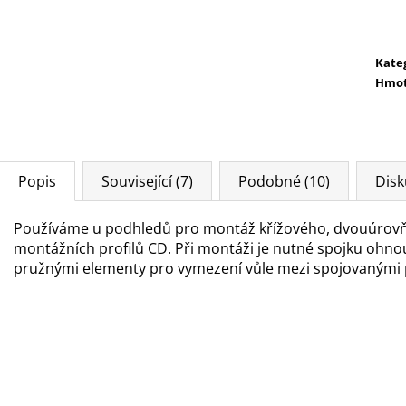
cena
Kate
Hmot
Popis
Související (7)
Podobné (10)
Disk
Používáme u podhledů pro montáž křížového, dvouúrovň
montážních profilů CD. Při montáži je nutné spojku ohno
pružnými elementy pro vymezení vůle mezi spojovanými p