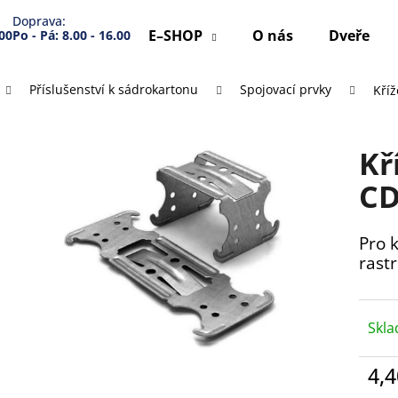
Doprava:
E–SHOP
O nás
Dveře
.00
Po - Pá: 8.00 - 16.00
Příslušenství k sádrokartonu
Spojovací prvky
Kříž
Co potřebujete najít?
Kř
HLEDAT
C
Pro 
Doporučujeme
rast
Skl
4,
Měr