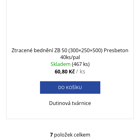
Ztracené bednění ZB 50 (300×250×500) Presbeton
40ks/pal
Skladem
(467 ks)
/ ks
60,80 Kč
DO KOŠÍKU
Dutinová tvárnice
7
položek celkem
O