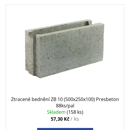
p
a
V
r
j
ý
o
í
p
d
t
i
u
?
s
k
p
t
r
ů
o
d
HLEDAT
u
k
t
D
ů
Ztracené bednění ZB 10 (500x250x100) Presbeton
o
88ks/pal
p
Skladem
(158 ks)
o
/ ks
57,30 Kč
r
u