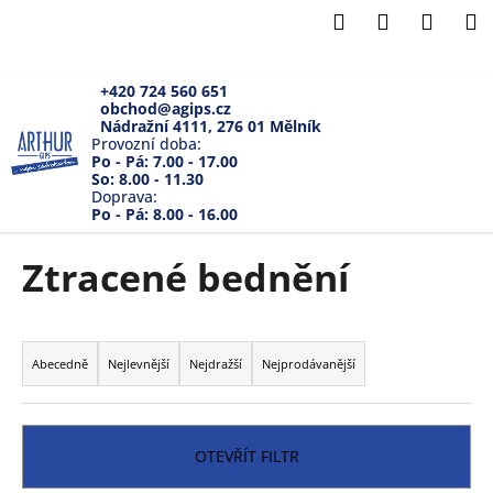
K
Přejít
Hledat
Přihlášení
Náku
M
na
o
Zpět
Zpět
obsah
košík
š
í
+420 724 560 651
obchod@agips.cz
C
k
Nádražní 4111, 276 01 Mělník
o
Provozní doba:
Po - Pá: 7.00 - 17.00
p
So: 8.00 - 11.30
Doprava:
o
Po - Pá: 8.00 - 16.00
t
ř
Ztracené bednění
e
b
Ř
u
a
Abecedně
Nejlevnější
Nejdražší
Nejprodávanější
j
z
e
e
t
n
OTEVŘÍT FILTR
e
í
n