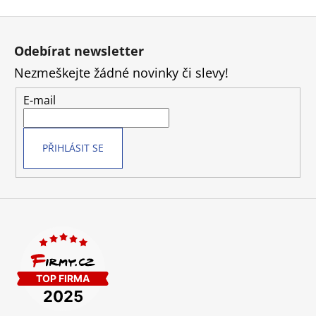
v
Z
l
á
á
Odebírat newsletter
d
p
a
Nezmeškejte žádné novinky či slevy!
a
c
t
E-mail
í
í
p
r
v
PŘIHLÁSIT SE
k
y
v
ý
p
i
s
u