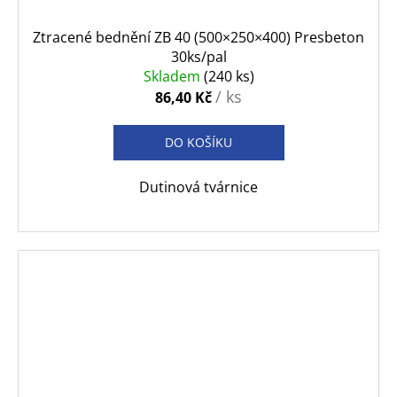
Ztracené bednění ZB 40 (500×250×400) Presbeton
30ks/pal
Skladem
(240 ks)
/ ks
86,40 Kč
DO KOŠÍKU
Dutinová tvárnice