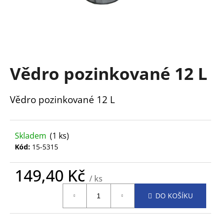
a
j
í
t
?
Vědro pozinkované 12 L
Vědro pozinkované 12 L
HLEDAT
Skladem
(1 ks)
Kód:
15-5315
D
o
149,40 Kč
/ ks
p
Měrná
o
DO KOŠÍKU
cena:
r
u