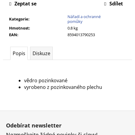
č
Zeptat se
Sdílet
u
j
Nářadí a ochranné
Kategorie
:
e
pomůky
m
Hmotnost
:
0.8 kg
e
EAN
:
8594013790253
Popis
Diskuze
vědro pozinkované
vyrobeno z pozinkovaného plechu
Z
á
Odebírat newsletter
p
Nezmeškejte žádné novinky či slevy!