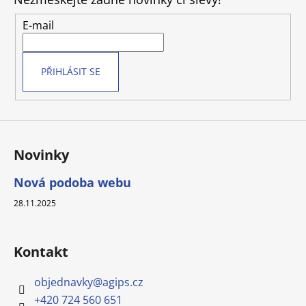
a
t
E-mail
í
PŘIHLÁSIT SE
Novinky
Nová podoba webu
28.11.2025
Kontakt
objednavky
@
agips.cz
+420 724 560 651