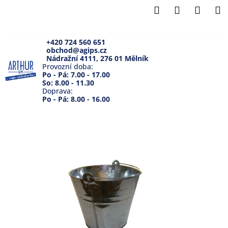
K
Přejít
Hledat
Přihlášení
Náku
M
na
o
Zpět
Zpět
obsah
košík
š
í
+420 724 560 651
obchod@agips.cz
C
k
Nádražní 4111, 276 01 Mělník
o
Provozní doba:
Po - Pá: 7.00 - 17.00
p
So: 8.00 - 11.30
Doprava:
o
Po - Pá: 8.00 - 16.00
t
ř
e
b
u
j
e
t
e
n