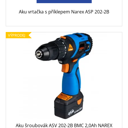
č
u
Aku vrtačka s příklepem Narex ASP 202-2B
j
e
m
e
VÝPRODEJ
Aku šroubovák ASV 202-2B BMC 2,0Ah NAREX