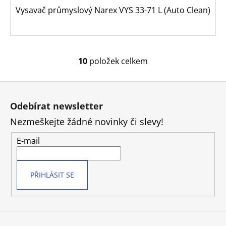
Vysavač průmyslový Narex VYS 33-71 L (Auto Clean)
10
položek celkem
O
v
Z
l
á
á
Odebírat newsletter
d
p
a
Nezmeškejte žádné novinky či slevy!
a
c
t
E-mail
í
í
p
r
v
PŘIHLÁSIT SE
k
y
v
ý