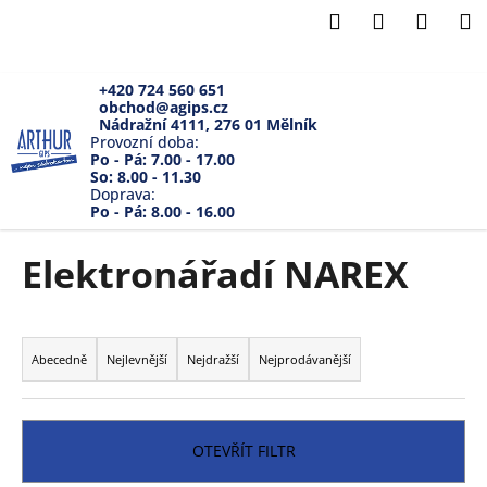
K
Přejít
Hledat
Přihlášení
Náku
M
na
o
Zpět
Zpět
obsah
košík
š
í
+420 724 560 651
obchod@agips.cz
C
k
Nádražní 4111, 276 01 Mělník
o
Provozní doba:
Po - Pá: 7.00 - 17.00
p
So: 8.00 - 11.30
Doprava:
o
Po - Pá: 8.00 - 16.00
t
ř
Elektronářadí NAREX
e
b
Ř
u
a
Abecedně
Nejlevnější
Nejdražší
Nejprodávanější
j
z
e
e
t
n
OTEVŘÍT FILTR
e
í
n