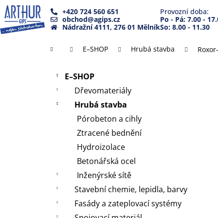
K
Přejít
+420 724 560 651
Provozní doba:
na
o
obchod@agips.cz
Po - Pá: 7.00 - 17
Zpět
Zpět
obsah
Nádražní 4111, 276 01 Mělník
So: 8.00 - 11.30
š
do
do
í
Domů
E–SHOP
Hrubá stavba
Roxor
k
obchodu
obchodu
P
Přeskočit
o
E–SHOP
kategorie
s
Dřevomateriály
t
Hrubá stavba
r
Pórobeton a cihly
a
Ztracené bednění
n
Hydroizolace
n
Betonářská ocel
í
Inženýrské sítě
p
a
Stavební chemie, lepidla, barvy
n
Fasády a zateplovací systémy
e
Spojovací materiál