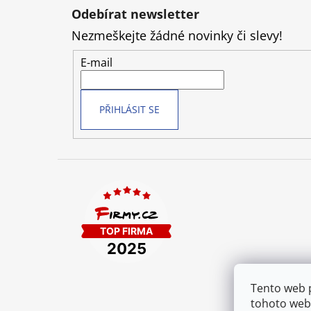
á
Odebírat newsletter
p
Nezmeškejte žádné novinky či slevy!
a
t
E-mail
í
PŘIHLÁSIT SE
Tento web 
tohoto webu