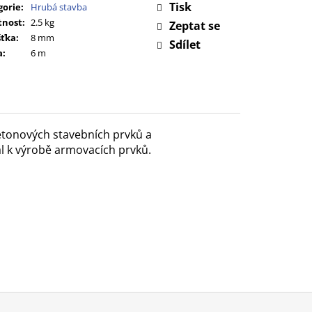
Tisk
gorie
:
Hrubá stavba
nost
:
2.5 kg
Zeptat se
šťka
:
8 mm
Sdílet
a
:
6 m
betonových stavebních prvků a
ál k výrobě armovacích prvků.