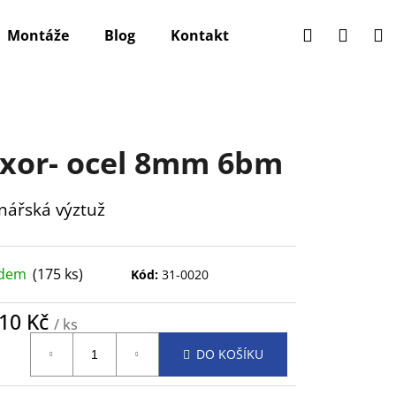
Hledat
Přihlá
N
Montáže
Blog
Kontakt
k
xor- ocel 8mm 6bm
nářská výztuž
adem
(175 ks)
Kód:
31-0020
,10 Kč
/ ks
ná
DO KOŠÍKU
: