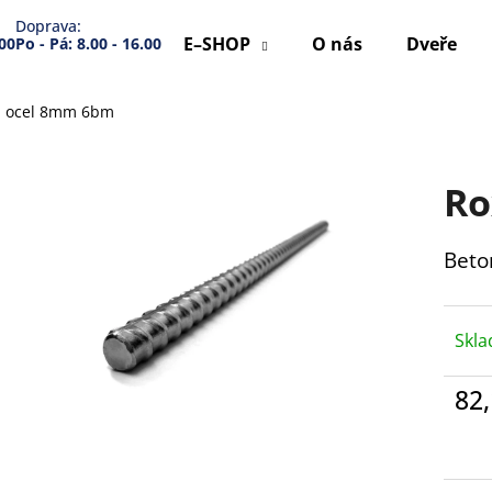
Doprava:
E–SHOP
O nás
Dveře
.00
Po - Pá: 8.00 - 16.00
- ocel 8mm 6bm
Co potřebujete najít?
Ro
HLEDAT
Beto
Doporučujeme
Skl
82
Měr
cena