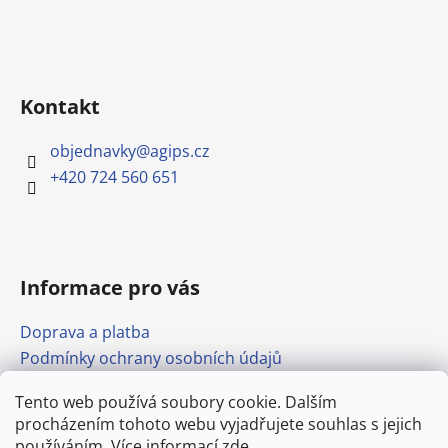
Kontakt
objednavky
@
agips.cz
+420 724 560 651
Informace pro vás
Doprava a platba
Podmínky ochrany osobních údajů
Obchodní podmínky
Tento web používá soubory cookie. Dalším
Formulář pro odstoupení od smlouvy
procházením tohoto webu vyjadřujete souhlas s jejich
Odkazy
používáním. Více informací
zde
.