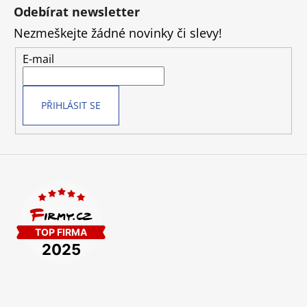
á
Odebírat newsletter
p
Nezmeškejte žádné novinky či slevy!
a
t
E-mail
í
PŘIHLÁSIT SE