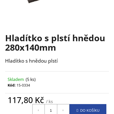
a
j
í
t
?
Hladítko s plstí hnědou
280x140mm
Hladítko s hnědou plstí
HLEDAT
Skladem
(5 ks)
D
Kód:
15-0334
o
p
117,80 Kč
o
/ ks
r
Měrná
u
DO KOŠÍKU
cena: