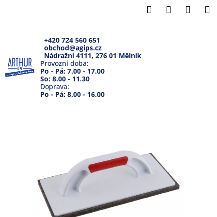
K
Přejít
Hledat
Přihlášení
Náku
M
na
o
Zpět
Zpět
obsah
košík
š
í
+420 724 560 651
obchod@agips.cz
C
k
Nádražní 4111, 276 01 Mělník
o
Provozní doba:
Po - Pá: 7.00 - 17.00
p
So: 8.00 - 11.30
Doprava:
o
Po - Pá: 8.00 - 16.00
t
ř
e
b
u
j
e
t
e
n