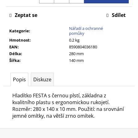
č
u
Zeptat se
Sdílet
j
e
Nářadí a ochranné
m
Kategorie
:
pomůky
e
Hmotnost
:
0.2 kg
EAN
:
8590804036180
Délka
:
280 mm
Šířka
:
140 mm
Popis
Diskuze
Hladítko FESTA s černou plstí, základna z
kvalitního plastu s ergonomickou rukojetí.
Rozměr: 280 x 140 x 10 mm. Použití: na srovnání
jemné omítky, na větší zrno omítek.
Z