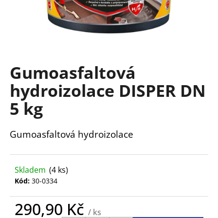
a
j
í
t
?
Gumoasfaltová
hydroizolace DISPER DN
5 kg
HLEDAT
Gumoasfaltová hydroizolace
D
o
Skladem
(4 ks)
p
Kód:
30-0334
o
r
290,90 Kč
u
/ ks