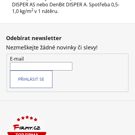
DISPER AS nebo DenBit DISPER A. Spotřeba 0,5-
2
1,0 kg/m
v 1 nátěru.
Z
á
Odebírat newsletter
p
Nezmeškejte žádné novinky či slevy!
a
t
E-mail
í
PŘIHLÁSIT SE