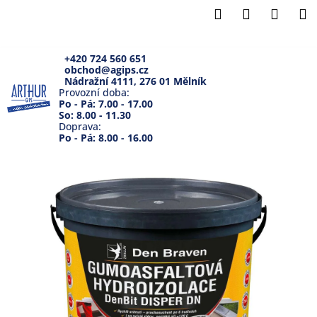
K
Přejít
Hledat
Přihlášení
Náku
M
na
o
Zpět
Zpět
obsah
košík
š
í
+420 724 560 651
obchod@agips.cz
C
k
Nádražní 4111, 276 01 Mělník
o
Provozní doba:
Po - Pá: 7.00 - 17.00
p
So: 8.00 - 11.30
Doprava:
o
Po - Pá: 8.00 - 16.00
t
ř
e
b
u
j
e
t
e
n