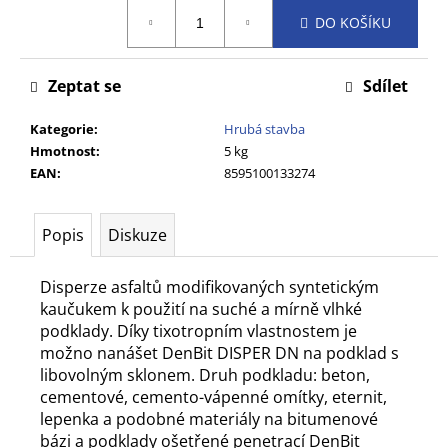
č
Měrná
DO KOŠÍKU
u
cena:
j
e
Zeptat se
Sdílet
m
e
Kategorie
:
Hrubá stavba
Hmotnost
:
5 kg
EAN
:
8595100133274
Popis
Diskuze
Disperze asfaltů modifikovaných syntetickým
kaučukem k použití na suché a mírně vlhké
podklady. Díky tixotropním vlastnostem je
možno nanášet DenBit DISPER DN na podklad s
libovolným sklonem. Druh podkladu: beton,
cementové, cemento-vápenné omítky, eternit,
lepenka a podobné materiály na bitumenové
bázi a podklady ošetřené penetrací DenBit