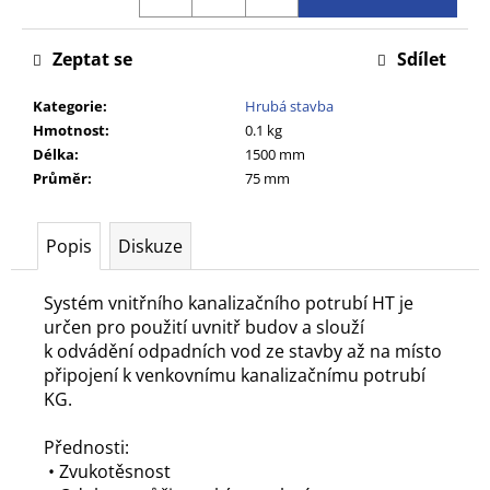
č
u
j
Zeptat se
Sdílet
e
m
Kategorie
:
Hrubá stavba
e
Hmotnost
:
0.1 kg
Délka
:
1500 mm
Průměr
:
75 mm
Popis
Diskuze
Systém vnitřního kanalizačního potrubí HT je
určen pro použití uvnitř budov a slouží
k odvádění odpadních vod ze stavby až na místo
připojení k venkovnímu kanalizačnímu potrubí
KG.
Přednosti:
• Zvukotěsnost