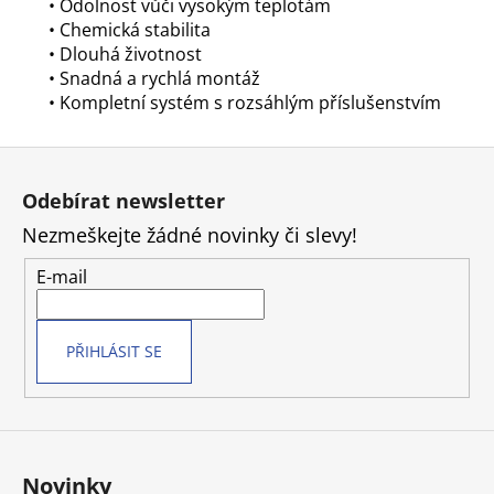
• Odolnost vůči vysokým teplotám
• Chemická stabilita
• Dlouhá životnost
• Snadná a rychlá montáž
• Kompletní systém s rozsáhlým příslušenstvím
Z
á
Odebírat newsletter
p
Nezmeškejte žádné novinky či slevy!
a
t
E-mail
í
PŘIHLÁSIT SE
Novinky