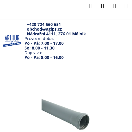
K
Přejít
Hledat
Přihlášení
Náku
M
na
o
Zpět
Zpět
obsah
košík
š
í
+420 724 560 651
obchod@agips.cz
C
k
Nádražní 4111, 276 01 Mělník
o
Provozní doba:
Po - Pá: 7.00 - 17.00
p
So: 8.00 - 11.30
Doprava:
o
Po - Pá: 8.00 - 16.00
t
ř
e
b
u
j
e
t
e
n