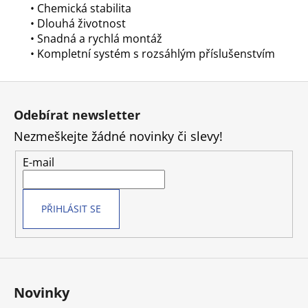
• Chemická stabilita
• Dlouhá životnost
• Snadná a rychlá montáž
• Kompletní systém s rozsáhlým příslušenstvím
Z
á
Odebírat newsletter
p
Nezmeškejte žádné novinky či slevy!
a
t
E-mail
í
PŘIHLÁSIT SE
Novinky