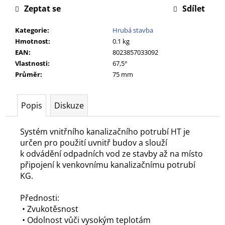
č
Zeptat se
Sdílet
u
j
Kategorie
:
Hrubá stavba
e
Hmotnost
:
0.1 kg
m
EAN
:
8023857033092
e
Vlastnosti
:
67,5°
Průměr
:
75 mm
Popis
Diskuze
Systém vnitřního kanalizačního potrubí HT je
určen pro použití uvnitř budov a slouží
k odvádění odpadních vod ze stavby až na místo
připojení k venkovnímu kanalizačnímu potrubí
KG.
Přednosti:
• Zvukotěsnost
• Odolnost vůči vysokým teplotám