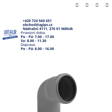
K
Přejít
Hledat
Přihlášení
Náku
M
na
o
Zpět
Zpět
obsah
košík
š
í
+420 724 560 651
obchod@agips.cz
C
k
Nádražní 4111, 276 01 Mělník
o
Provozní doba:
Po - Pá: 7.00 - 17.00
p
So: 8.00 - 11.30
Doprava:
o
Po - Pá: 8.00 - 16.00
t
ř
e
b
u
j
e
t
e
n