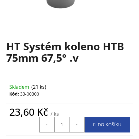
a
j
í
t
?
HT Systém koleno HTB
75mm 67,5° .v
HLEDAT
Skladem
(21 ks)
Kód:
33-00300
D
o
23,60 Kč
p
/ ks
Měrná
o
DO KOŠÍKU
cena:
r
u