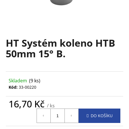
a
j
í
t
?
HT Systém koleno HTB
50mm 15° B.
HLEDAT
Skladem
(9 ks)
Kód:
33-00220
D
o
16,70 Kč
p
/ ks
Měrná
o
DO KOŠÍKU
cena:
r
u