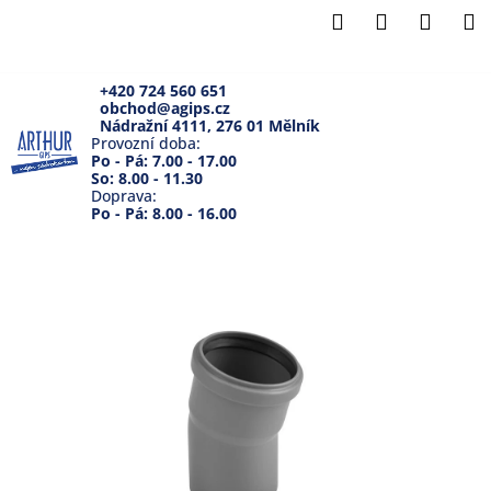
K
Přejít
Hledat
Přihlášení
Náku
M
na
o
Zpět
Zpět
obsah
košík
š
í
+420 724 560 651
obchod@agips.cz
C
k
Nádražní 4111, 276 01 Mělník
o
Provozní doba:
Po - Pá: 7.00 - 17.00
p
So: 8.00 - 11.30
Doprava:
o
Po - Pá: 8.00 - 16.00
t
ř
e
b
u
j
e
t
e
n