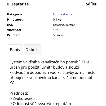
č
Zeptat se
Sdílet
u
j
Kategorie
:
Hrubá stavba
e
Hmotnost
:
0.1 kg
m
EAN
:
8600198009650
e
Vlastnosti
:
15°
Průměr
:
50 mm
Popis
Diskuze
Systém vnitřního kanalizačního potrubí HT je
určen pro použití uvnitř budov a slouží
k odvádění odpadních vod ze stavby až na místo
připojení k venkovnímu kanalizačnímu potrubí
KG.
Přednosti:
• Zvukotěsnost
• Odolnost vůči vysokým teplotám