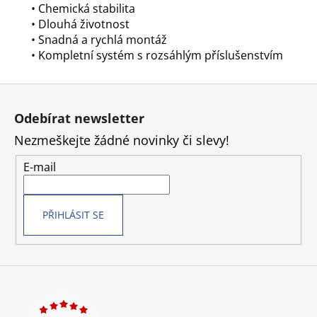
• Chemická stabilita
• Dlouhá životnost
• Snadná a rychlá montáž
• Kompletní systém s rozsáhlým příslušenstvím
Z
á
Odebírat newsletter
p
Nezmeškejte žádné novinky či slevy!
a
t
E-mail
í
PŘIHLÁSIT SE