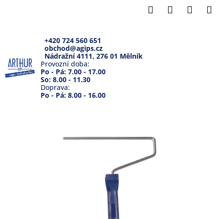
K
Přejít
Hledat
Přihlášení
Náku
M
na
o
Zpět
Zpět
obsah
košík
š
í
+420 724 560 651
obchod@agips.cz
C
k
Nádražní 4111, 276 01 Mělník
o
Provozní doba:
Po - Pá: 7.00 - 17.00
p
So: 8.00 - 11.30
Doprava:
o
Po - Pá: 8.00 - 16.00
t
ř
e
b
u
j
e
t
e
n