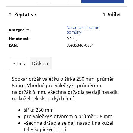
č
u
Zeptat se
Sdílet
j
e
Nářadí a ochranné
m
Kategorie
:
pomůky
e
Hmotnost
:
0.2 kg
EAN
:
8593534670884
Popis
Diskuze
Spokar držák válečku o šířka 250 mm, průměr
8 mm. Vhodné pro válečky s průměrem
na držák 8 mm. Všechna držadla se dají nasadit
na kužel teleskopických holí.
šířka 250 mm
pro válečky s otvorem o průměru 8 mm
všechna držadla se dají nasadit na kužel
teleskopických holí