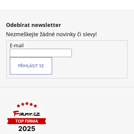
Z
á
Odebírat newsletter
p
Nezmeškejte žádné novinky či slevy!
a
t
E-mail
í
PŘIHLÁSIT SE