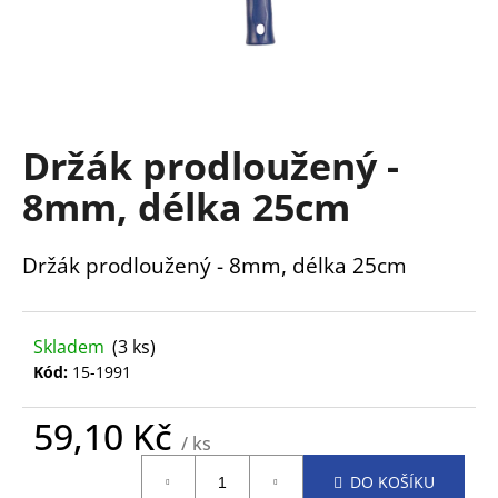
a
j
í
t
?
Držák prodloužený -
8mm, délka 25cm
Držák prodloužený - 8mm, délka 25cm
HLEDAT
Skladem
(3 ks)
D
Kód:
15-1991
o
p
59,10 Kč
o
/ ks
r
Měrná
u
DO KOŠÍKU
cena: