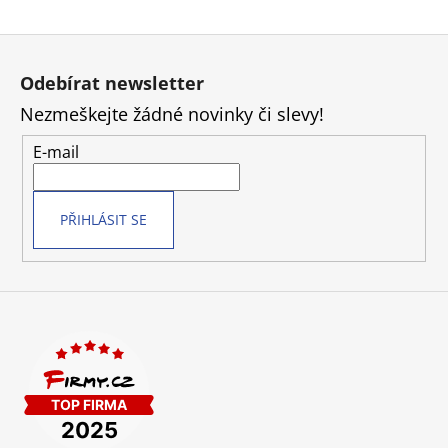
Z
á
Odebírat newsletter
p
Nezmeškejte žádné novinky či slevy!
a
t
E-mail
í
PŘIHLÁSIT SE