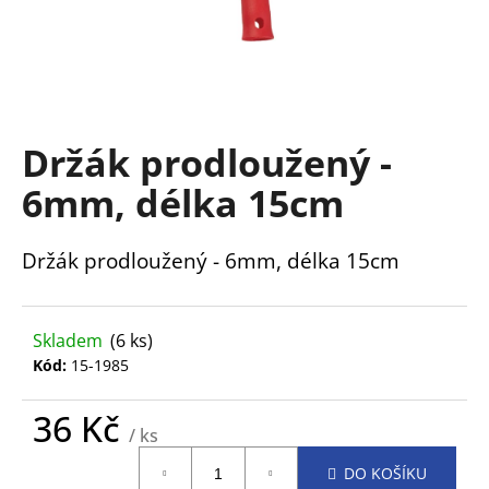
a
j
í
t
?
Držák prodloužený -
6mm, délka 15cm
Držák prodloužený - 6mm, délka 15cm
HLEDAT
Skladem
(6 ks)
D
Kód:
15-1985
o
p
36 Kč
o
/ ks
r
Měrná
u
DO KOŠÍKU
cena: