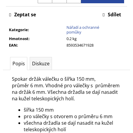
č
u
Zeptat se
Sdílet
j
e
Nářadí a ochranné
m
Kategorie
:
pomůky
e
Hmotnost
:
0.2 kg
EAN
:
8593534671928
Popis
Diskuze
Spokar držák válečku o šířka 150 mm,
průměr 6 mm. Vhodné pro válečky s průměrem
na držák 6 mm. Všechna držadla se dají nasadit
na kužel teleskopických holí.
šířka 150 mm
pro válečky s otvorem o průměru 6 mm
všechna držadla se dají nasadit na kužel
teleskopických holí