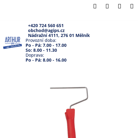
K
Přejít
Hledat
Přihlášení
Náku
M
na
o
Zpět
Zpět
obsah
košík
š
í
+420 724 560 651
obchod@agips.cz
C
k
Nádražní 4111, 276 01 Mělník
o
Provozní doba:
Po - Pá: 7.00 - 17.00
p
So: 8.00 - 11.30
Doprava:
o
Po - Pá: 8.00 - 16.00
t
ř
e
b
u
j
e
t
e
n