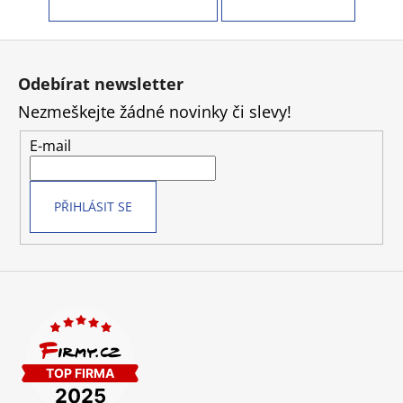
Z
á
Odebírat newsletter
p
Nezmeškejte žádné novinky či slevy!
a
t
E-mail
í
PŘIHLÁSIT SE