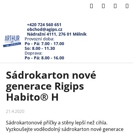
K
Přejít
Hledat
Přihlášení
Náku
M
na
o
Zpět
Zpět
obsah
košík
š
í
+420 724 560 651
obchod@agips.cz
C
k
Nádražní 4111, 276 01 Mělník
o
Provozní doba:
Po - Pá: 7.00 - 17.00
p
So: 8.00 - 11.30
Doprava:
o
Po - Pá: 8.00 - 16.00
t
ř
Sádrokarton nové
e
generace Rigips
b
u
Habito® H
j
e
21.4.2020
t
Sádrokartonové příčky a stěny lepší než cihla.
e
Vyzkoušejte voděodolný sádrokarton nové generace
n