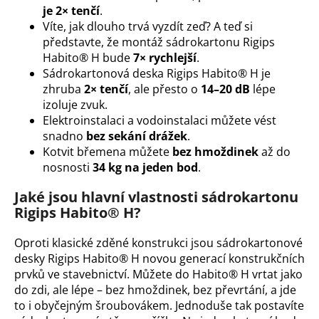
č
je 2× tenčí
.
u
Víte, jak dlouho trvá vyzdít zeď? A teď si
j
představte, že montáž sádrokartonu Rigips
e
Habito® H bude
7× rychlejší
.
m
Sádrokartonová deska Rigips Habito® H je
e
zhruba
2× tenčí
, ale přesto o
14–20 dB
lépe
izoluje zvuk.
Elektroinstalaci a vodoinstalaci můžete vést
snadno
bez sekání drážek
.
Kotvit břemena můžete
bez hmoždinek
až do
nosnosti
34 kg na jeden bod
.
Jaké jsou hlavní vlastnosti sádrokartonu
Rigips Habito® H?
Oproti klasické zděné konstrukci jsou sádrokartonové
desky Rigips Habito® H novou generací konstrukčních
prvků ve stavebnictví. Můžete do Habito® H vrtat jako
do zdi, ale lépe – bez hmoždinek, bez převrtání, a jde
to i obyčejným šroubovákem. Jednoduše tak postavíte