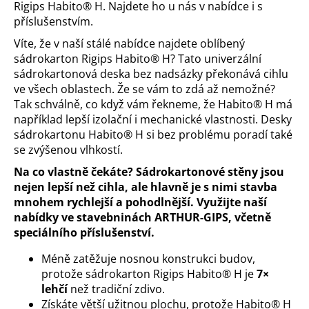
Rigips Habito® H. Najdete ho u nás v nabídce i s
a
příslušenstvím.
j
Víte, že v naší stálé nabídce najdete oblíbený
í
sádrokarton Rigips Habito® H? Tato univerzální
t
sádrokartonová deska bez nadsázky překonává cihlu
?
ve všech oblastech. Že se vám to zdá až nemožné?
Tak schválně, co když vám řekneme, že Habito® H má
například lepší izolační i mechanické vlastnosti. Desky
sádrokartonu Habito® H si bez problému poradí také
se zvýšenou vlhkostí.
HLEDAT
Na co vlastně čekáte? Sádrokartonové stěny jsou
nejen lepší než cihla, ale hlavně je s nimi stavba
mnohem rychlejší a pohodlnější. Využijte naší
nabídky ve stavebninách ARTHUR-GIPS, včetně
D
speciálního příslušenství.
o
p
Méně zatěžuje nosnou konstrukci budov,
o
protože sádrokarton Rigips Habito® H je
7×
r
lehčí
než tradiční zdivo.
u
Získáte větší užitnou plochu, protože Habito® H