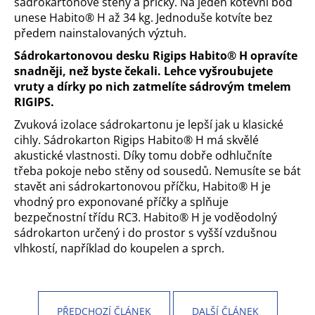
sádrokartonové stěny a příčky. Na jeden kotevní bod
unese Habito® H až 34 kg. Jednoduše kotvíte bez
předem nainstalovaných výztuh.
Sádrokartonovou desku Rigips Habito® H opravíte
snadněji, než byste čekali. Lehce vyšroubujete
vruty a dírky po nich zatmelíte sádrovým tmelem
RIGIPS.
Zvuková izolace sádrokartonu je lepší jak u klasické
cihly. Sádrokarton Rigips Habito® H má skvělé
akustické vlastnosti. Díky tomu dobře odhlučníte
třeba pokoje nebo stěny od sousedů. Nemusíte se bát
stavět ani sádrokartonovou příčku, Habito® H je
vhodný pro exponované příčky a splňuje
bezpečnostní třídu RC3. Habito® H je voděodolný
sádrokarton určený i do prostor s vyšší vzdušnou
vlhkostí, například do koupelen a sprch.
PŘEDCHOZÍ ČLÁNEK
DALŠÍ ČLÁNEK