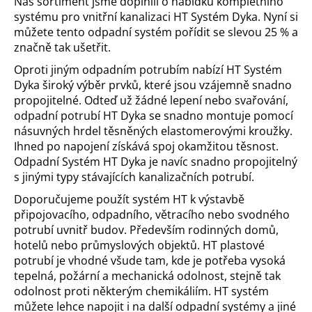
Náš sortiment jsme doplnili o nabídku kompletního
a
systému pro vnitřní kanalizaci HT Systém Dyka. Nyní si
můžete tento odpadní systém pořídit se slevou 25 % a
j
značně tak ušetřit.
í
t
Oproti jiným odpadním potrubím nabízí HT Systém
Dyka široký výběr prvků, které jsou vzájemně snadno
?
propojitelné. Odteď už žádné lepení nebo svařování,
odpadní potrubí HT Dyka se snadno montuje pomocí
násuvných hrdel těsněných elastomerovými kroužky.
Ihned po napojení získává spoj okamžitou těsnost.
Odpadní Systém HT Dyka je navíc snadno propojitelný
HLEDAT
s jinými typy stávajících kanalizačních potrubí.
Doporučujeme použít systém HT k výstavbě
připojovacího, odpadního, větracího nebo svodného
D
potrubí uvnitř budov. Především rodinných domů,
o
hotelů nebo průmyslových objektů. HT plastové
p
potrubí je vhodné všude tam, kde je potřeba vysoká
o
tepelná, požární a mechanická odolnost, stejně tak
r
odolnost proti některým chemikáliím. HT systém
u
můžete lehce napojit i na další odpadní systémy a jiné