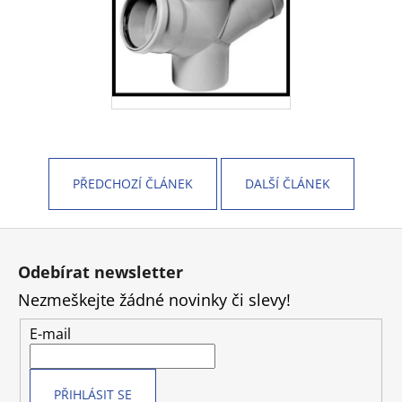
PŘEDCHOZÍ ČLÁNEK
DALŠÍ ČLÁNEK
Z
á
Odebírat newsletter
p
Nezmeškejte žádné novinky či slevy!
a
t
E-mail
í
PŘIHLÁSIT SE