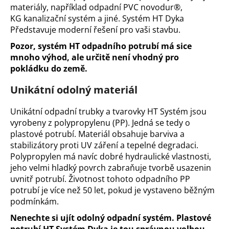
č
materiály, například odpadní PVC novodur®,
u
KG kanalizační systém a jiné. Systém HT Dyka
j
Představuje moderní řešení pro vaši stavbu.
e
Pozor, systém HT odpadního potrubí má sice
m
mnoho výhod, ale určitě není vhodný pro
e
pokládku do země.
Unikátní odolný materiál
Unikátní odpadní trubky a tvarovky HT Systém jsou
vyrobeny z polypropylenu (PP). Jedná se tedy o
plastové potrubí. Materiál obsahuje barviva a
stabilizátory proti UV záření a tepelné degradaci.
Polypropylen má navíc dobré hydraulické vlastnosti,
jeho velmi hladký povrch zabraňuje tvorbě usazenin
uvnitř potrubí. Životnost tohoto odpadního PP
potrubí je více než 50 let, pokud je vystaveno běžným
podmínkám.
Nenechte si ujít odolný odpadní systém. Plastové
potrubí HT Systém Dyka je tou správnou volbou.