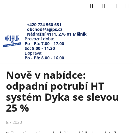
K
Přejít
Hledat
Přihlášení
Náku
M
na
o
Zpět
Zpět
obsah
košík
š
í
+420 724 560 651
obchod@agips.cz
C
k
Nádražní 4111, 276 01 Mělník
o
Provozní doba:
Po - Pá: 7.00 - 17.00
p
So: 8.00 - 11.30
Doprava:
o
Po - Pá: 8.00 - 16.00
t
ř
Nově v nabídce:
e
odpadní potrubí HT
b
u
systém Dyka se slevou
j
25 %
e
t
8.7.2020
e
n