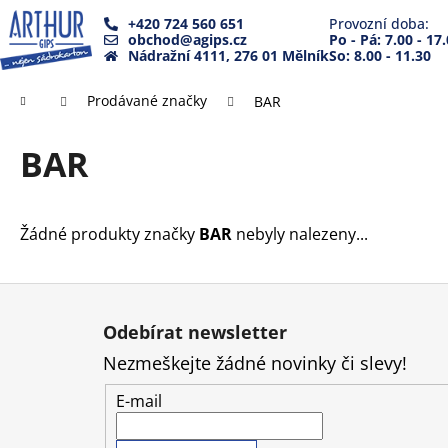
K
Přejít
+420 724 560 651
Provozní doba:
na
o
obchod@agips.cz
Po - Pá: 7.00 - 17
Zpět
Zpět
obsah
Nádražní 4111, 276 01 Mělník
So: 8.00 - 11.30
š
do
do
í
Domů
Prodávané značky
BAR
k
obchodu
obchodu
BAR
Žádné produkty značky
BAR
nebyly nalezeny...
Z
á
Odebírat newsletter
p
Nezmeškejte žádné novinky či slevy!
a
t
E-mail
í