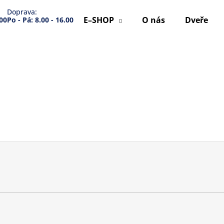
Doprava:
E–SHOP
O nás
Dveře
.00
Po - Pá: 8.00 - 16.00
Co potřebujete najít?
HLEDAT
Doporučujeme