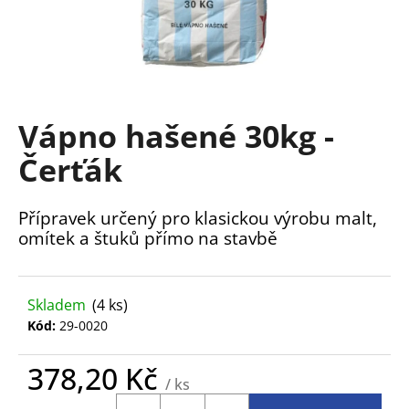
a
j
í
t
?
Vápno hašené 30kg -
Čerťák
Přípravek určený pro klasickou výrobu malt,
HLEDAT
omítek a štuků přímo na stavbě
D
Skladem
(4 ks)
o
Kód:
29-0020
p
o
378,20 Kč
r
/ ks
u
Měrná