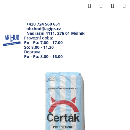
K
Přejít
Hledat
Přihlášení
Náku
M
na
o
Zpět
Zpět
obsah
košík
š
í
+420 724 560 651
obchod@agips.cz
C
k
Nádražní 4111, 276 01 Mělník
o
Provozní doba:
Po - Pá: 7.00 - 17.00
p
So: 8.00 - 11.30
Doprava:
o
Po - Pá: 8.00 - 16.00
t
ř
e
b
u
j
e
t
e
n