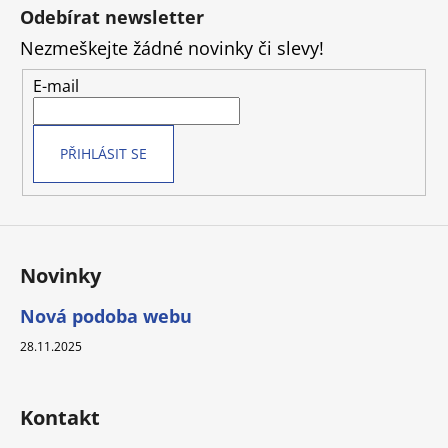
á
Odebírat newsletter
p
Nezmeškejte žádné novinky či slevy!
a
t
E-mail
í
PŘIHLÁSIT SE
Novinky
Nová podoba webu
28.11.2025
Kontakt