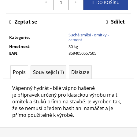
č
DO KOŠÍKU
cena:
u
j
Zeptat se
Sdílet
e
m
Suché směsi - omítky -
e
Kategorie
:
cement
Hmotnost
:
30 kg
EAN
:
8594050557505
Popis
Související (1)
Diskuze
Vápenný hydrát - bílé vápno hašené
je přípravek určený pro klasickou výrobu malt,
omítek a štuků přímo na stavbě. Je vyroben tak,
že se nemusí předem hasit ani namáčet a je
přímo použitelné k výrobě.
Z