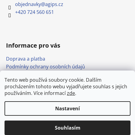
objednavky
@
agips.cz
+420 724 560 651
Informace pro vás
Doprava a platba
Podmínky ochrany osobních údajů
Obchodní podmínky
Tento web používá soubory cookie. Dalším
Formulář pro odstoupení od smlouvy
procházením tohoto webu vyjadřujete souhlas s jejich
Odkazy
používáním. Více informací
zde
.
Nastavení
Vytvořil Shoptet
Doprava stavebnin po Mělníku od
Copyright 2026
agips.cz
. Všechna práva vyhrazena.
250,- Kč. (bez DPH)
Upravit nastavení cookies
Souhlasím