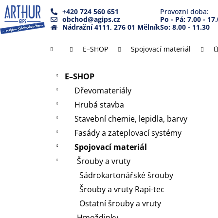
K
Přejít
+420 724 560 651
Provozní doba:
na
o
obchod@agips.cz
Po - Pá: 7.00 - 17
Zpět
Zpět
obsah
Nádražní 4111, 276 01 Mělník
So: 8.00 - 11.30
š
do
do
í
Domů
E–SHOP
Spojovací materiál
Ú
k
obchodu
obchodu
P
Přeskočit
o
E–SHOP
kategorie
s
Dřevomateriály
t
Hrubá stavba
r
Stavební chemie, lepidla, barvy
a
Fasády a zateplovací systémy
n
Spojovací materiál
n
Šrouby a vruty
í
Sádrokartonářské šrouby
p
a
Šrouby a vruty Rapi-tec
n
Ostatní šrouby a vruty
e
Hmoždinky