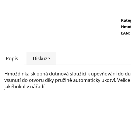
cena
Kate
Hmot
EAN
:
Popis
Diskuze
Hmoždinka sklopná dutinová sloužící k upevňování do du
vsunutí do otvoru díky pružině automaticky ukotví. Veli
jakéhokoliv nářadí.