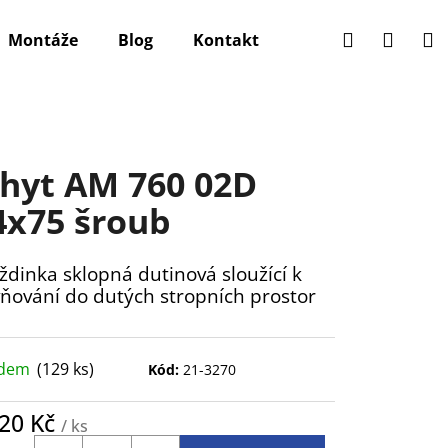
Hledat
Přihlá
N
Montáže
Blog
Kontakt
k
hyt AM 760 02D
x75 šroub
dinka sklopná dutinová sloužící k
ňování do dutých stropních prostor
adem
(129 ks)
Kód:
21-3270
,20 Kč
/ ks
ná