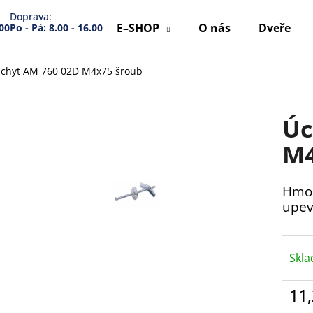
Doprava:
E–SHOP
O nás
Dveře
.00
Po - Pá: 8.00 - 16.00
chyt AM 760 02D M4x75 šroub
Co potřebujete najít?
Úc
HLEDAT
M4
Hmož
Doporučujeme
upev
Skl
11
Měr