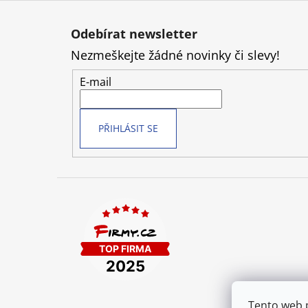
Z
á
Odebírat newsletter
p
Nezmeškejte žádné novinky či slevy!
a
t
E-mail
í
PŘIHLÁSIT SE
Tento web 