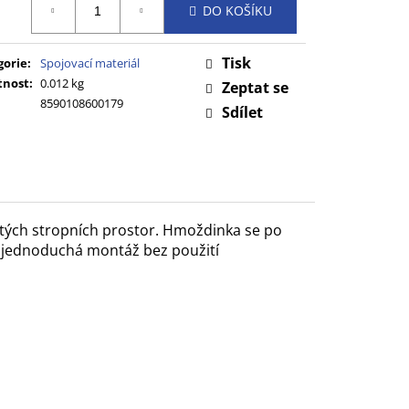
DO KOŠÍKU
:
Tisk
gorie
:
Spojovací materiál
nost
:
0.012 kg
Zeptat se
8590108600179
Sdílet
tých stropních prostor. Hmoždinka se po
ce jednoduchá montáž bez použití