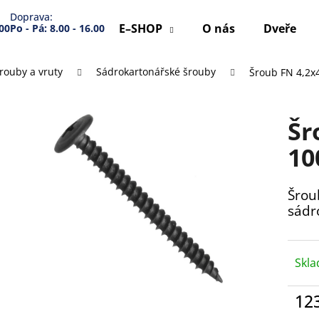
Doprava:
E–SHOP
O nás
Dveře
.00
Po - Pá: 8.00 - 16.00
rouby a vruty
Sádrokartonářské šrouby
Šroub FN 4,2
Co potřebujete najít?
Šr
HLEDAT
10
Šrou
Doporučujeme
sádr
Skl
12
Měr