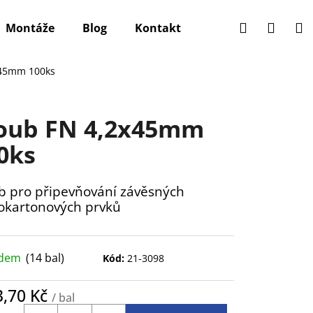
Hledat
Přihlá
N
Montáže
Blog
Kontakt
k
x45mm 100ks
oub FN 4,2x45mm
0ks
b pro připevňování závěsných
okartonových prvků
adem
(14 bal)
Kód:
21-3098
3,70 Kč
/ bal
ná