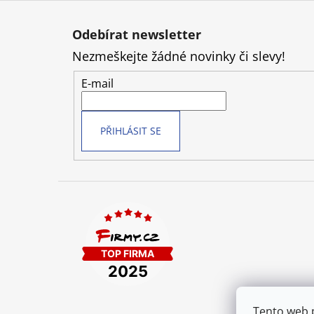
Z
á
Odebírat newsletter
p
Nezmeškejte žádné novinky či slevy!
a
t
E-mail
í
PŘIHLÁSIT SE
Tento web 