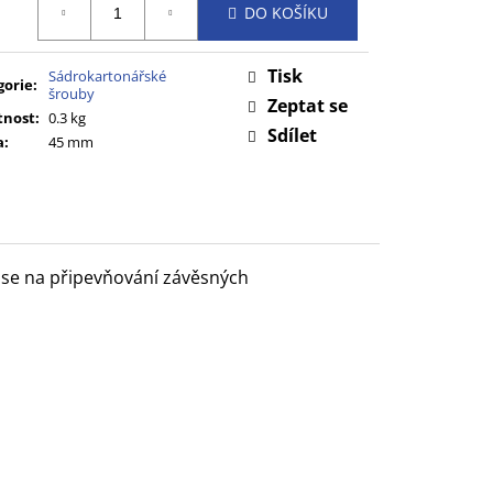
DO KOŠÍKU
:
Tisk
Sádrokartonářské
gorie
:
šrouby
Zeptat se
nost
:
0.3 kg
Sdílet
a
:
45 mm
 se na připevňování závěsných