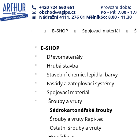
K
Přejít
+420 724 560 651
Provozní doba:
na
o
obchod@agips.cz
Po - Pá: 7.00 - 17
Zpět
Zpět
obsah
Nádražní 4111, 276 01 Mělník
So: 8.00 - 11.30
š
do
do
í
Domů
E–SHOP
Spojovací materiál
Š
k
obchodu
obchodu
P
Přeskočit
o
E–SHOP
kategorie
s
Dřevomateriály
t
Hrubá stavba
r
Stavební chemie, lepidla, barvy
a
Fasády a zateplovací systémy
n
Spojovací materiál
n
Šrouby a vruty
í
Sádrokartonářské šrouby
p
a
Šrouby a vruty Rapi-tec
n
Ostatní šrouby a vruty
e
Hmoždinky