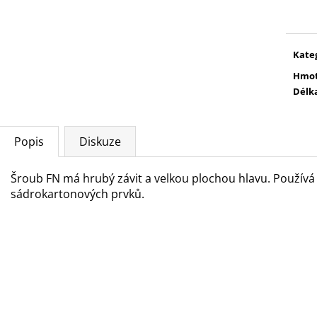
cena
Kate
Hmot
Délk
Popis
Diskuze
Šroub FN má hrubý závit a velkou plochou hlavu. Používá
sádrokartonových prvků.