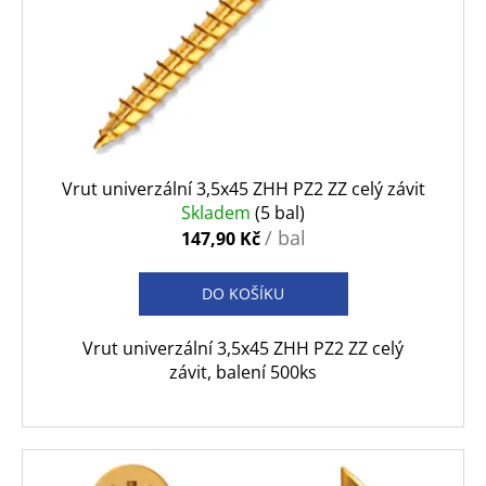
t
č
r
ů
u
o
j
d
e
u
m
k
e
t
ů
Vrut univerzální 3,5x45 ZHH PZ2 ZZ celý závit
Skladem
(5 bal)
/ bal
147,90 Kč
DO KOŠÍKU
Vrut univerzální 3,5x45 ZHH PZ2 ZZ celý
závit, balení 500ks