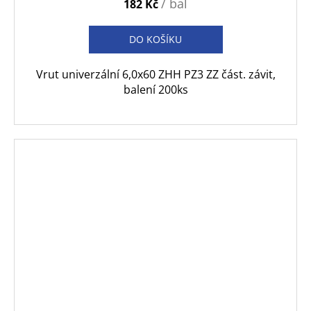
/ bal
182 Kč
DO KOŠÍKU
Vrut univerzální 6,0x60 ZHH PZ3 ZZ část. závit,
balení 200ks