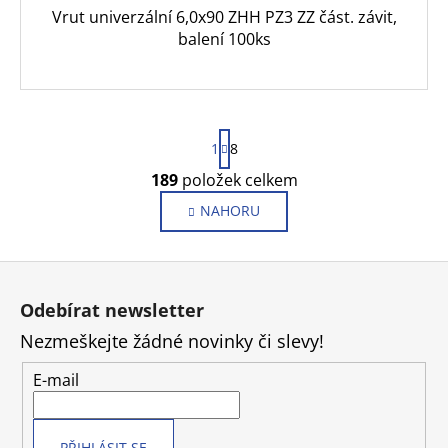
Vrut univerzální 6,0x90 ZHH PZ3 ZZ část. závit,
balení 100ks
S
1
8
t
r
189
položek celkem
O
á
v
NAHORU
n
l
k
o
á
Z
v
d
á
á
a
n
Odebírat newsletter
c
p
í
Nezmeškejte žádné novinky či slevy!
í
a
p
t
E-mail
r
í
v
k
PŘIHLÁSIT SE