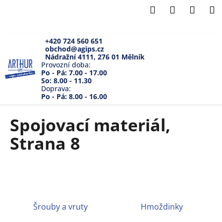
K
Přejít
Hledat
Přihlášení
Náku
M
na
o
Zpět
Zpět
obsah
košík
š
í
+420 724 560 651
obchod@agips.cz
C
k
Nádražní 4111, 276 01 Mělník
o
Provozní doba:
Po - Pá: 7.00 - 17.00
p
So: 8.00 - 11.30
Doprava:
o
Po - Pá: 8.00 - 16.00
t
ř
Spojovací materiál
,
e
Strana 8
b
u
j
e
t
e
Šrouby a vruty
Hmoždinky
n