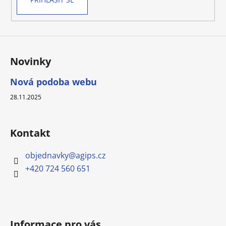
y
v
ý
p
i
s
Novinky
u
Nová podoba webu
28.11.2025
Kontakt
objednavky
@
agips.cz
+420 724 560 651
Informace pro vás