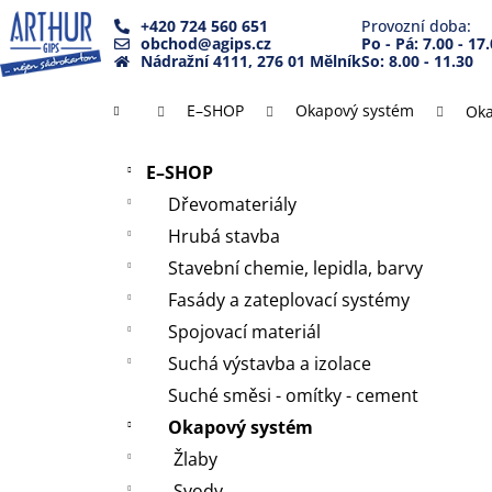
K
Přejít
+420 724 560 651
Provozní doba:
na
o
obchod@agips.cz
Po - Pá: 7.00 - 17
Zpět
Zpět
obsah
Nádražní 4111, 276 01 Mělník
So: 8.00 - 11.30
š
do
do
í
Domů
E–SHOP
Okapový systém
Oka
k
obchodu
obchodu
P
Přeskočit
o
E–SHOP
kategorie
s
Dřevomateriály
t
Hrubá stavba
r
Stavební chemie, lepidla, barvy
a
Fasády a zateplovací systémy
n
Spojovací materiál
n
Suchá výstavba a izolace
í
Suché směsi - omítky - cement
p
a
Okapový systém
n
Žlaby
e
Svody