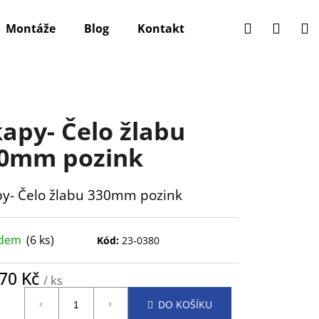
Hledat
Přihlá
N
Montáže
Blog
Kontakt
k
apy- Čelo žlabu
0mm pozink
y- Čelo žlabu 330mm pozink
adem
(6 ks)
Kód:
23-0380
,70 Kč
/ ks
ná
DO KOŠÍKU
: