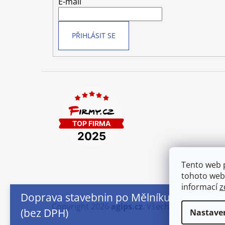
t
E-mail
í
PŘIHLÁSIT SE
Tento web 
tohoto webu
informací
z
Doprava stavebnin po Mělníku od 250,- Kč
Copyright 2026
agips.cz
. Všechna práva vyhr
(bez DPH)
Nastave