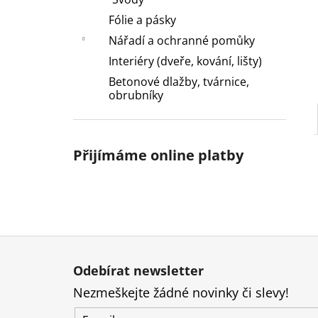
l
Fólie a pásky
Nářadí a ochranné pomůky
Interiéry (dveře, kování, lišty)
Betonové dlažby, tvárnice,
obrubníky
Přijímáme online platby
Z
á
Odebírat newsletter
p
Nezmeškejte žádné novinky či slevy!
a