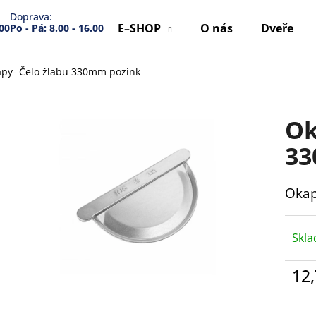
Doprava:
E–SHOP
O nás
Dveře
.00
Po - Pá: 8.00 - 16.00
py- Čelo žlabu 330mm pozink
Co potřebujete najít?
Ok
HLEDAT
33
Okap
Doporučujeme
Skl
12
Měr
cena