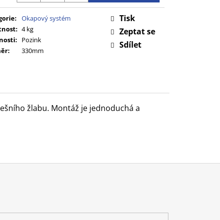
Tisk
gorie
:
Okapový systém
nost
:
4 kg
Zeptat se
nosti
:
Pozink
Sdílet
ěr
:
330mm
řešního žlabu. Montáž je jednoduchá a