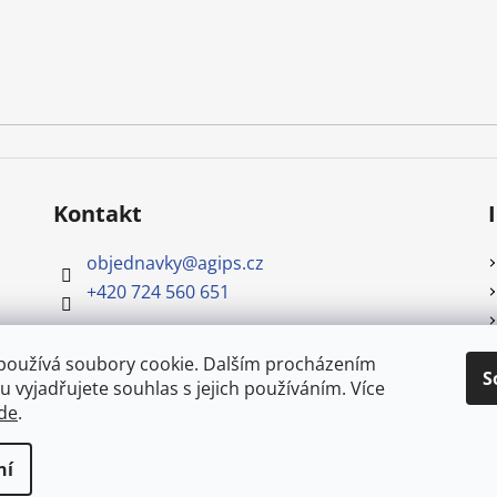
Kontakt
objednavky
@
agips.cz
+420 724 560 651
používá soubory cookie. Dalším procházením
S
 vyjadřujete souhlas s jejich používáním. Více
de
.
.
azena.
Upravit nastavení cookies
ní