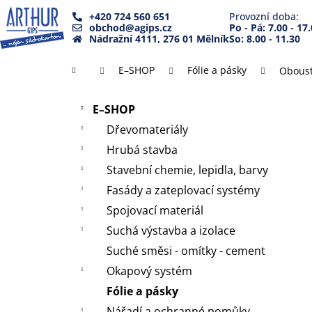
K
Přejít
+420 724 560 651
Provozní doba:
na
o
obchod@agips.cz
Po - Pá: 7.00 - 17
Zpět
Zpět
obsah
Nádražní 4111, 276 01 Mělník
So: 8.00 - 11.30
š
do
do
í
Domů
E–SHOP
Fólie a pásky
Oboust
k
obchodu
obchodu
P
Přeskočit
o
E–SHOP
kategorie
s
Dřevomateriály
t
Hrubá stavba
r
Stavební chemie, lepidla, barvy
a
Fasády a zateplovací systémy
n
Spojovací materiál
n
Suchá výstavba a izolace
í
Suché směsi - omítky - cement
p
a
Okapový systém
n
Fólie a pásky
e
Nářadí a ochranné pomůky