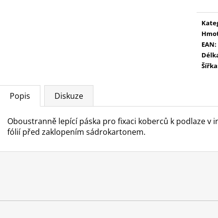
Kate
Hmot
EAN
:
Délk
Šířka
Popis
Diskuze
Oboustranně lepící páska pro fixaci koberců k podlaze v i
fólií před zaklopením sádrokartonem.