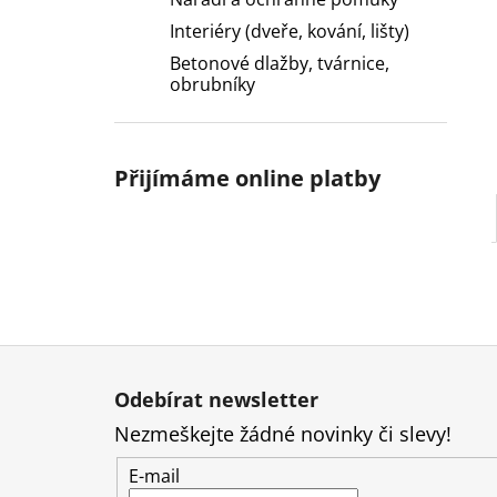
l
Interiéry (dveře, kování, lišty)
Betonové dlažby, tvárnice,
obrubníky
Přijímáme online platby
Z
á
Odebírat newsletter
p
Nezmeškejte žádné novinky či slevy!
a
t
E-mail