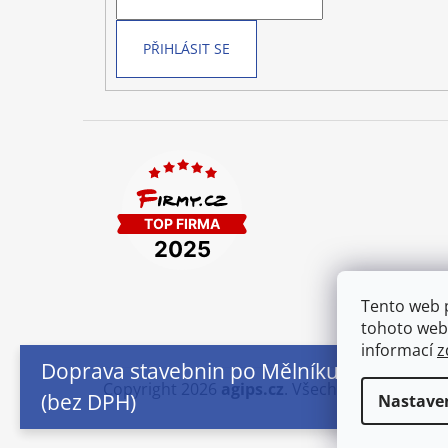
í
PŘIHLÁSIT SE
Tento web 
tohoto webu
informací
z
Doprava stavebnin po Mělníku od 250,- Kč
Copyright 2026
agips.cz
. Všechna práva vyhr
(bez DPH)
Nastave