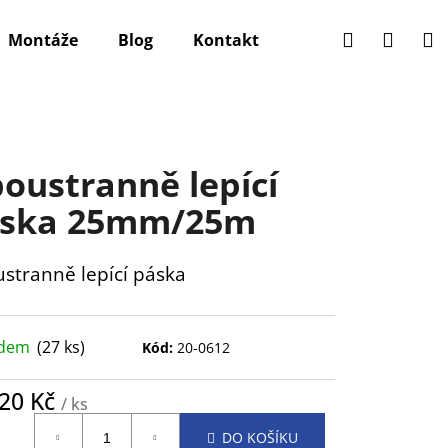
Hledat
Přihlá
N
Montáže
Blog
Kontakt
k
oustranně lepící
ska 25mm/25m
stranně lepící páska
adem
(27 ks)
Kód:
20-0612
,20 Kč
/ ks
ná
DO KOŠÍKU
: