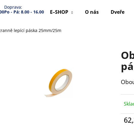
Doprava:
E–SHOP
O nás
Dveře
.00
Po - Pá: 8.00 - 16.00
ranně lepící páska 25mm/25m
Co potřebujete najít?
Ob
HLEDAT
pá
Obou
Doporučujeme
Skl
62
Měr
cena