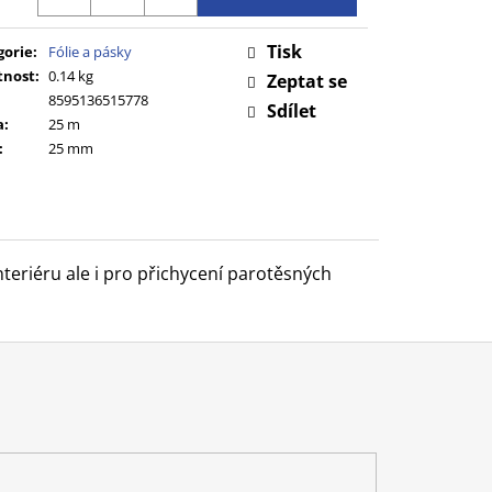
Tisk
gorie
:
Fólie a pásky
nost
:
0.14 kg
Zeptat se
8595136515778
Sdílet
a
:
25 m
:
25 mm
nteriéru ale i pro přichycení parotěsných