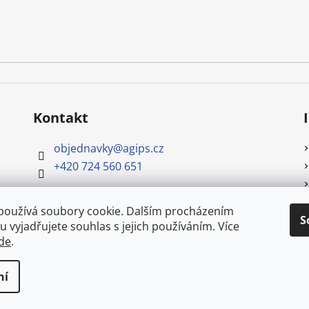
Kontakt
objednavky
@
agips.cz
+420 724 560 651
používá soubory cookie. Dalším procházením
S
 vyjadřujete souhlas s jejich používáním. Více
de
.
.
azena.
Upravit nastavení cookies
ní