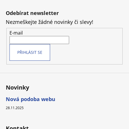
Z
á
Odebírat newsletter
p
Nezmeškejte žádné novinky či slevy!
a
t
E-mail
í
PŘIHLÁSIT SE
Novinky
Nová podoba webu
28.11.2025
Kontakt