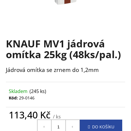
a
j
í
t
?
KNAUF MV1 jádrová
omítka 25kg (48ks/pal.)
Jádrová omítka se zrnem do 1,2mm
HLEDAT
Skladem
(245 ks)
D
Kód:
29-0146
o
p
113,40 Kč
o
/ ks
r
Měrná
u
DO KOŠÍKU
cena: