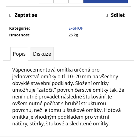
č
u
Zeptat se
Sdílet
j
e
Kategorie
:
E–SHOP
m
Hmotnost
:
25 kg
e
Popis
Diskuze
Vápenocementová omítka určená pro
jednovrstvé omítky o tl. 10–20 mm na všechny
obvyklé stavební podklady. Složení omítky
umožňuje "zatočit" povrch čerstvé omítky tak, že
není nutné provádět následné štukování. Je
ovšem nutné počítat s hrubší strukturou
povrchu, než je tomu u štukové omítky. Hotová
omítka je vhodným podkladem pro vnitřní
nátěry, stěrky, štukové a šlechtěné omítky.