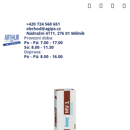
K
Přejít
Hledat
Přihlášení
Náku
M
na
o
Zpět
Zpět
obsah
košík
š
í
+420 724 560 651
obchod@agips.cz
C
k
Nádražní 4111, 276 01 Mělník
o
Provozní doba:
Po - Pá: 7.00 - 17.00
p
So: 8.00 - 11.30
Doprava:
o
Po - Pá: 8.00 - 16.00
t
ř
e
b
u
j
e
t
e
n