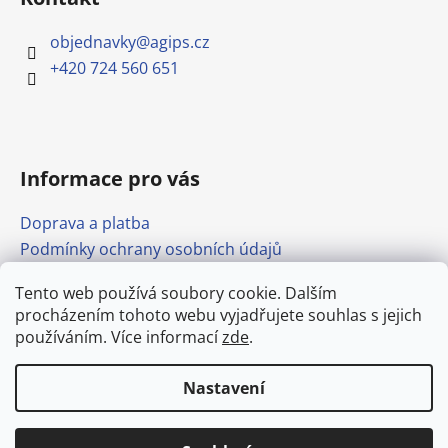
objednavky
@
agips.cz
+420 724 560 651
Informace pro vás
Doprava a platba
Podmínky ochrany osobních údajů
Obchodní podmínky
Tento web používá soubory cookie. Dalším
Formulář pro odstoupení od smlouvy
procházením tohoto webu vyjadřujete souhlas s jejich
Odkazy
používáním. Více informací
zde
.
Nastavení
Vytvořil Shoptet
Doprava stavebnin po Mělníku od
Copyright 2026
agips.cz
. Všechna práva vyhrazena.