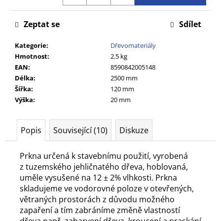
č
u
Zeptat se
Sdílet
j
e
Kategorie
:
Dřevomateriály
m
Hmotnost
:
2.5 kg
e
EAN
:
8590842005148
Délka
:
2500 mm
Šířka
:
120 mm
Výška
:
20 mm
Popis
Související (10)
Diskuze
Prkna určená k stavebnímu použití, vyrobená
z tuzemského jehličnatého dřeva, hoblovaná,
uměle vysušené na 12 ± 2% vlhkosti. Prkna
skladujeme ve vodorovné poloze v otevřených,
větraných prostorách z důvodu možného
zapaření a tím zabráníme změně vlastností
dřeva např. zabarvení dřeva, kroucení a praskání