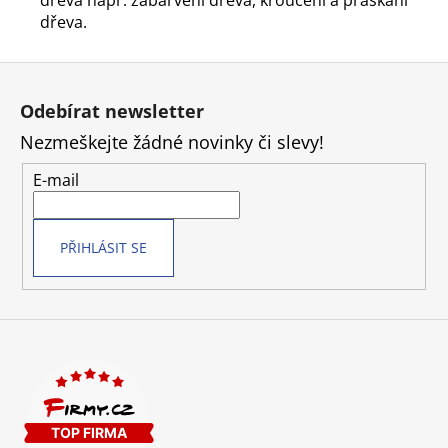
dřeva.
Z
á
Odebírat newsletter
p
Nezmeškejte žádné novinky či slevy!
a
t
E-mail
í
PŘIHLÁSIT SE