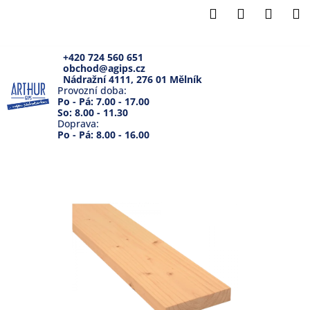
K
Přejít
Hledat
Přihlášení
Náku
M
na
o
Zpět
Zpět
obsah
košík
š
í
+420 724 560 651
obchod@agips.cz
C
k
Nádražní 4111, 276 01 Mělník
o
Provozní doba:
Po - Pá: 7.00 - 17.00
p
So: 8.00 - 11.30
Doprava:
o
Po - Pá: 8.00 - 16.00
t
ř
e
b
u
j
e
t
e
n