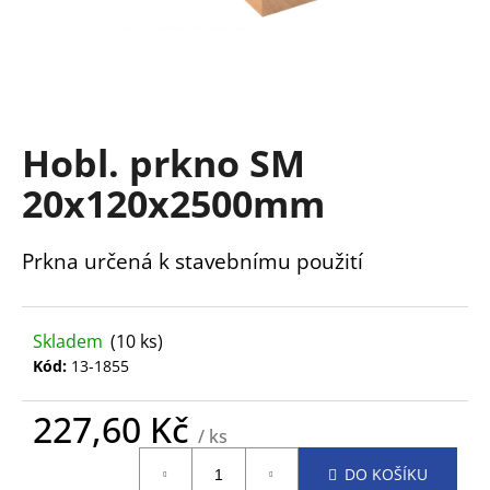
a
j
í
t
?
Hobl. prkno SM
20x120x2500mm
Prkna určená k stavebnímu použití
HLEDAT
Skladem
(10 ks)
D
Kód:
13-1855
o
p
227,60 Kč
o
/ ks
r
Měrná
u
DO KOŠÍKU
cena: