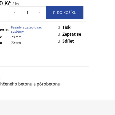
80 Kč
/ ks
ná
DO KOŠÍKU
:
Tisk
Fasády a zateplovací
gorie
:
systémy
Zeptat se
a
:
70 mm
Sdílet
a
:
70mm
u
, lehčeného betonu a pórobetonu