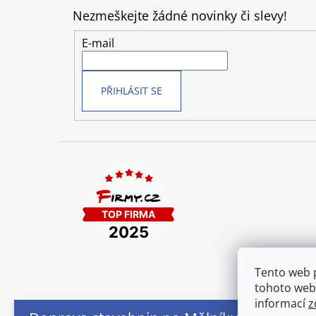
p
Nezmeškejte žádné novinky či slevy!
a
t
E-mail
í
PŘIHLÁSIT SE
Tento web 
tohoto webu
informací
z