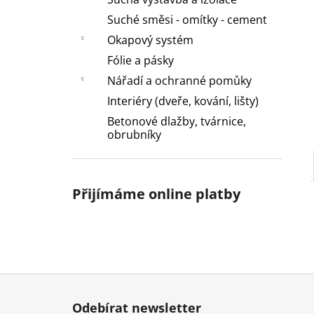
l
Suché směsi - omítky - cement
Okapový systém
Fólie a pásky
Nářadí a ochranné pomůky
Interiéry (dveře, kování, lišty)
Betonové dlažby, tvárnice,
obrubníky
Přijímáme online platby
Z
á
Odebírat newsletter