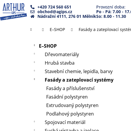
K
Přejít
+420 724 560 651
Provozní doba:
na
o
obchod@agips.cz
Po - Pá: 7.00 - 17
Zpět
Zpět
obsah
Nádražní 4111, 276 01 Mělník
So: 8.00 - 11.30
š
do
do
í
Domů
E–SHOP
Fasády a zateplovací syst
k
obchodu
obchodu
P
Přeskočit
o
E–SHOP
kategorie
s
Dřevomateriály
t
Hrubá stavba
r
Stavební chemie, lepidla, barvy
a
Fasády a zateplovací systémy
n
Fasády a příslušenství
n
Fasádní polystyren
í
Extrudovaný polystyren
p
a
Podlahový polystyren
n
Spojovací materiál
e
Suchá výstavba a izolace