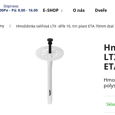
Doprava:
E–SHOP
O nás
Dveře
.00
Po - Pá: 8.00 - 16.00
émy
Hmoždinka talířová LTX -dřík 10, trn plast ETA 70mm (bal
Co potřebujete najít?
Hm
HLEDAT
LT
ET
Doporučujeme
Hmož
poly
Skl