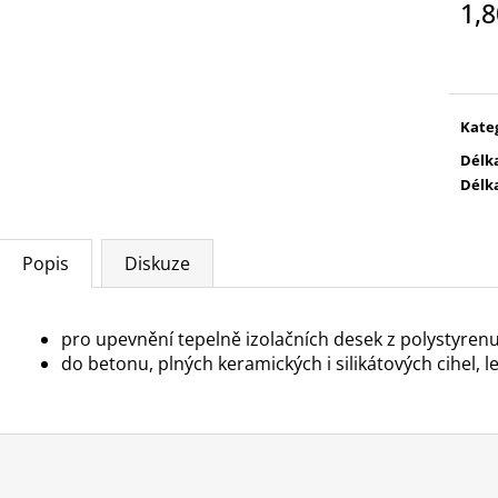
1,
Měr
cena
Kate
Délk
Délk
Popis
Diskuze
pro upevnění tepelně izolačních desek z polystyren
do betonu, plných keramických i silikátových cihel