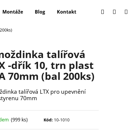
Hledat
Přihlá
N
Montáže
Blog
Kontakt
k
 200ks)
oždinka talířová
X -dřík 10, trn plast
A 70mm (bal 200ks)
dinka talířová LTX pro upevnění
styrenu 70mm
adem
(999 ks)
Kód:
10-1010