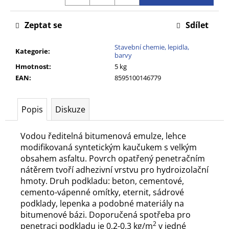
č
u
Zeptat se
Sdílet
j
e
Stavební chemie, lepidla,
m
Kategorie
:
barvy
e
Hmotnost
:
5 kg
EAN
:
8595100146779
Popis
Diskuze
Vodou ředitelná bitumenová emulze, lehce
modifikovaná syntetickým kaučukem s velkým
obsahem asfaltu. Povrch opatřený penetračním
nátěrem tvoří adhezivní vrstvu pro hydroizolační
hmoty. Druh podkladu: beton, cementové,
cemento-vápenné omítky, eternit, sádrové
podklady, lepenka a podobné materiály na
bitumenové bázi. Doporučená spotřeba pro
2
penetraci podkladu je 0,2-0,3 kg/m
v jedné