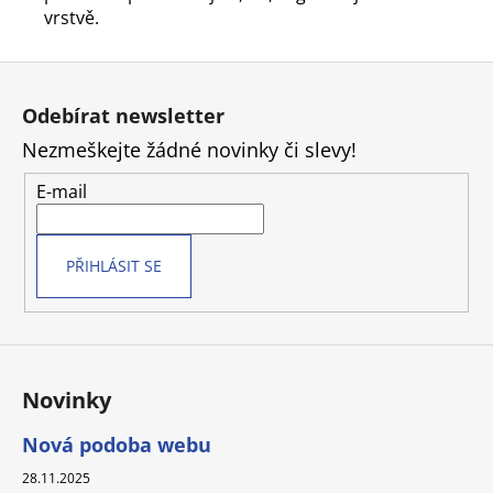
vrstvě.
Z
á
Odebírat newsletter
p
Nezmeškejte žádné novinky či slevy!
a
t
E-mail
í
PŘIHLÁSIT SE
Novinky
Nová podoba webu
28.11.2025