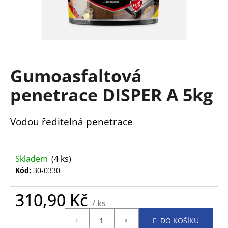
a
j
í
t
?
Gumoasfaltová
penetrace DISPER A 5kg
Vodou ředitelná penetrace
HLEDAT
Skladem
(4 ks)
D
Kód:
30-0330
o
p
310,90 Kč
o
/ ks
r
Měrná
u
DO KOŠÍKU
cena: