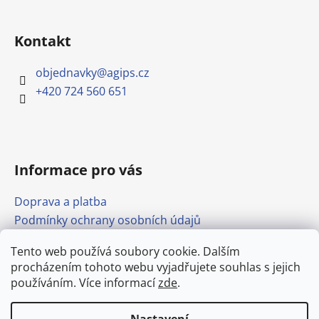
Kontakt
objednavky
@
agips.cz
+420 724 560 651
Informace pro vás
Doprava a platba
Podmínky ochrany osobních údajů
Obchodní podmínky
Tento web používá soubory cookie. Dalším
Formulář pro odstoupení od smlouvy
procházením tohoto webu vyjadřujete souhlas s jejich
Odkazy
používáním. Více informací
zde
.