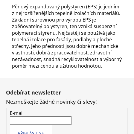
Pěnový expandovaný polystyren (EPS) je jedním
z nejrozšířenějších tepelně izolačních materiálů.
Základní surovinou pro výrobu EPS je
zpěňovatelný polystyren, ten vzniká suspenzní
polymerací styrenu. Nejčastěji se používá jako
tepelná izolace pro fasády, podlahy a ploché
střechy. Jeho přednosti jsou dobré mechanické
vlastnosti, dobrá zpracovatelnost, zdravotní
nezávadnost, snadná recyklovatelnost a výborný
poměr mezi cenou a užitnou hodnotou.
Z
á
Odebírat newsletter
p
Nezmeškejte žádné novinky či slevy!
a
t
E-mail
í
PŘIHLÁSIT SE