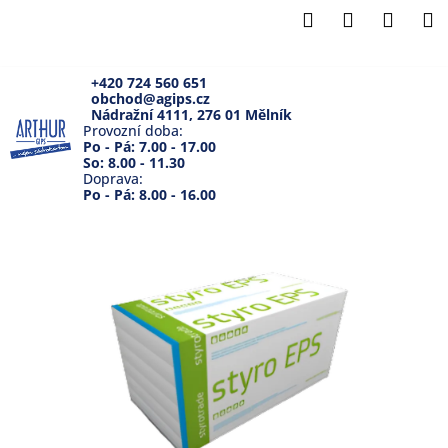
K
Přejít
Hledat
Přihlášení
Náku
M
na
o
Zpět
Zpět
obsah
košík
š
í
+420 724 560 651
obchod@agips.cz
C
k
Nádražní 4111, 276 01 Mělník
o
Provozní doba:
Po - Pá: 7.00 - 17.00
p
So: 8.00 - 11.30
Doprava:
o
Po - Pá: 8.00 - 16.00
t
ř
e
b
u
j
e
t
e
n