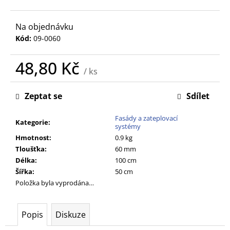
č
u
j
Na objednávku
e
Kód:
09-0060
m
e
48,80 Kč
/ ks
Měrná
cena:
Zeptat se
Sdílet
Fasády a zateplovací
Kategorie
:
systémy
Hmotnost
:
0.9 kg
Tloušťka
:
60 mm
Délka
:
100 cm
Šířka
:
50 cm
Položka byla vyprodána…
Popis
Diskuze