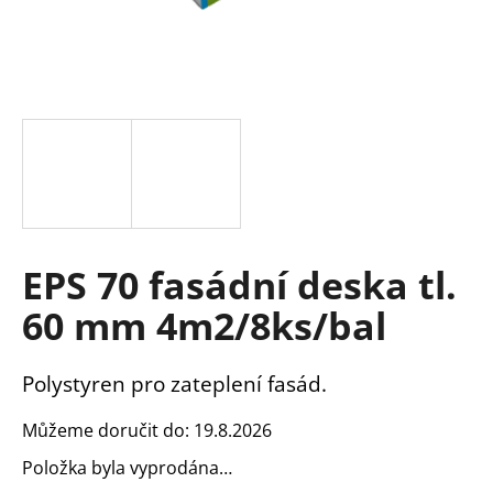
a
j
í
t
?
HLEDAT
EPS 70 fasádní deska tl.
60 mm 4m2/8ks/bal
D
o
Polystyren pro zateplení fasád.
p
o
Můžeme doručit do:
19.8.2026
r
Položka byla vyprodána…
u