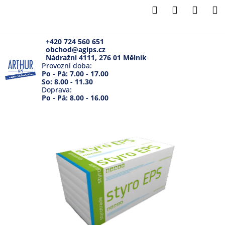
K
Přejít
Hledat
Přihlášení
Náku
M
na
o
Zpět
Zpět
obsah
košík
š
í
+420 724 560 651
obchod@agips.cz
C
k
Nádražní 4111, 276 01 Mělník
o
Provozní doba:
Po - Pá: 7.00 - 17.00
p
So: 8.00 - 11.30
Doprava:
o
Po - Pá: 8.00 - 16.00
t
ř
e
b
u
j
e
t
e
n