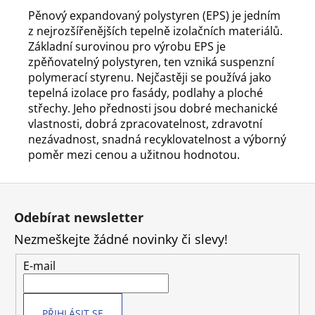
Pěnový expandovaný polystyren (EPS) je jedním
z nejrozšířenějších tepelně izolačních materiálů.
Základní surovinou pro výrobu EPS je
zpěňovatelný polystyren, ten vzniká suspenzní
polymerací styrenu. Nejčastěji se používá jako
tepelná izolace pro fasády, podlahy a ploché
střechy. Jeho přednosti jsou dobré mechanické
vlastnosti, dobrá zpracovatelnost, zdravotní
nezávadnost, snadná recyklovatelnost a výborný
poměr mezi cenou a užitnou hodnotou.
Z
á
Odebírat newsletter
p
Nezmeškejte žádné novinky či slevy!
a
t
E-mail
í
PŘIHLÁSIT SE