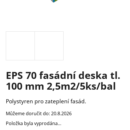
a
j
í
t
?
HLEDAT
EPS 70 fasádní deska tl.
100 mm 2,5m2/5ks/bal
D
o
Polystyren pro zateplení fasád.
p
o
Můžeme doručit do:
20.8.2026
r
Položka byla vyprodána…
u