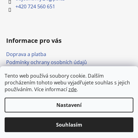
+420 724 560 651
Informace pro vás
Doprava a platba
Podmínky ochrany osobních údajů
Obchodní podmínky
Tento web používá soubory cookie. Dalším
Formulář pro odstoupení od smlouvy
procházením tohoto webu vyjadřujete souhlas s jejich
Odkazy
používáním. Více informací
zde
.
Nastavení
Vytvořil Shoptet
Doprava stavebnin po Mělníku od
Copyright 2026
agips.cz
. Všechna práva vyhrazena.
250,- Kč. (bez DPH)
Upravit nastavení cookies
Souhlasím