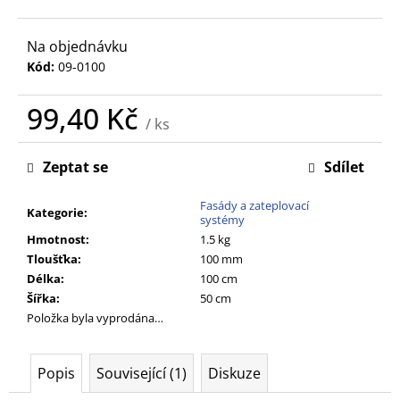
č
u
j
Na objednávku
e
Kód:
09-0100
m
e
99,40 Kč
/ ks
Měrná
cena:
Zeptat se
Sdílet
Fasády a zateplovací
Kategorie
:
systémy
Hmotnost
:
1.5 kg
Tloušťka
:
100 mm
Délka
:
100 cm
Šířka
:
50 cm
Položka byla vyprodána…
Popis
Související (1)
Diskuze