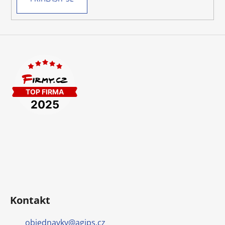
Kontakt
objednavky
@
agips.cz