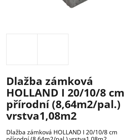
a
j
í
t
?
HLEDAT
Dlažba zámková
HOLLAND I 20/10/8 cm
přírodní (8,64m2/pal.)
D
o
vrstva1,08m2
p
o
r
Dlažba zámková HOLLAND I 20/10/8 cm
u
přírodní (8,64m2/pal.) vrstva1,08m2