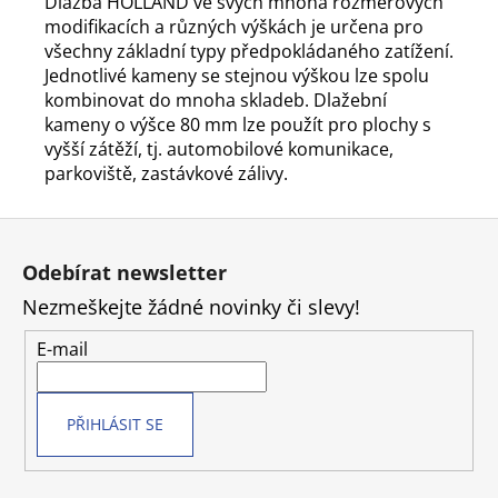
Dlažba HOLLAND ve svých mnoha rozměrových
modifikacích a různých výškách je určena pro
všechny základní typy předpokládaného zatížení.
Jednotlivé kameny se stejnou výškou lze spolu
kombinovat do mnoha skladeb. Dlažební
kameny o výšce 80 mm lze použít pro plochy s
vyšší zátěží, tj. automobilové komunikace,
parkoviště, zastávkové zálivy.
Z
á
Odebírat newsletter
p
Nezmeškejte žádné novinky či slevy!
a
t
E-mail
í
PŘIHLÁSIT SE