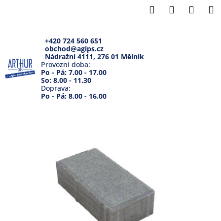
K
Přejít
Hledat
Přihlášení
Náku
M
na
o
Zpět
Zpět
obsah
košík
š
í
+420 724 560 651
obchod@agips.cz
C
k
Nádražní 4111, 276 01 Mělník
o
Provozní doba:
Po - Pá: 7.00 - 17.00
p
So: 8.00 - 11.30
Doprava:
o
Po - Pá: 8.00 - 16.00
t
ř
e
b
u
j
e
t
e
n