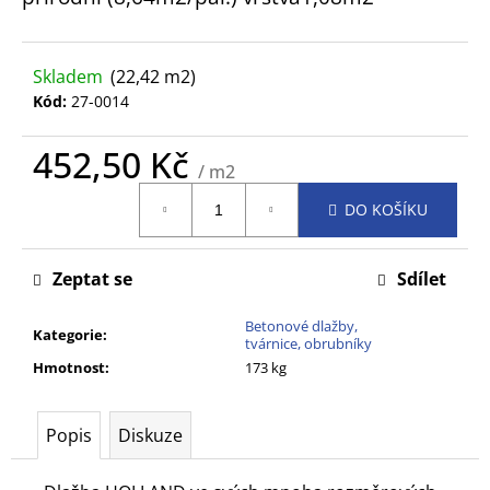
č
u
j
Skladem
(22,42 m2)
e
Kód:
27-0014
m
e
452,50 Kč
/ m2
Měrná
DO KOŠÍKU
cena:
Zeptat se
Sdílet
Betonové dlažby,
Kategorie
:
tvárnice, obrubníky
Hmotnost
:
173 kg
Popis
Diskuze