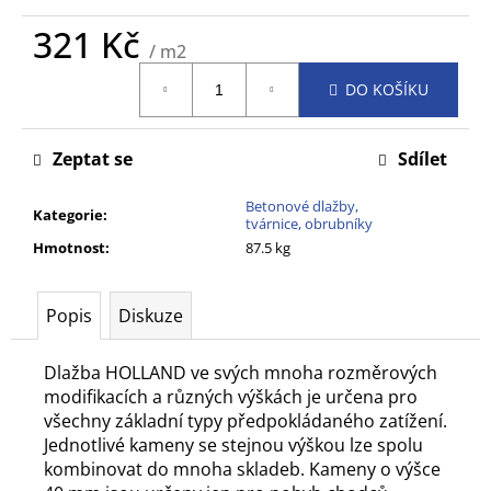
č
u
321 Kč
/ m2
j
Měrná
e
DO KOŠÍKU
cena:
m
e
Zeptat se
Sdílet
Betonové dlažby,
Kategorie
:
tvárnice, obrubníky
Hmotnost
:
87.5 kg
Popis
Diskuze
Dlažba HOLLAND ve svých mnoha rozměrových
modifikacích a různých výškách je určena pro
všechny základní typy předpokládaného zatížení.
Jednotlivé kameny se stejnou výškou lze spolu
kombinovat do mnoha skladeb. Kameny o výšce