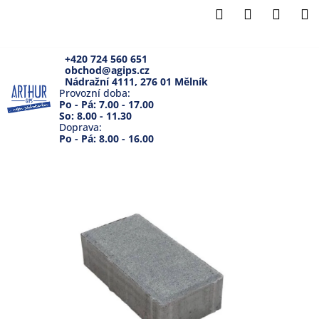
K
Přejít
Hledat
Přihlášení
Náku
M
na
o
Zpět
Zpět
obsah
košík
š
í
+420 724 560 651
obchod@agips.cz
C
k
Nádražní 4111, 276 01 Mělník
o
Provozní doba:
Po - Pá: 7.00 - 17.00
p
So: 8.00 - 11.30
Doprava:
o
Po - Pá: 8.00 - 16.00
t
ř
e
b
u
j
e
t
e
n