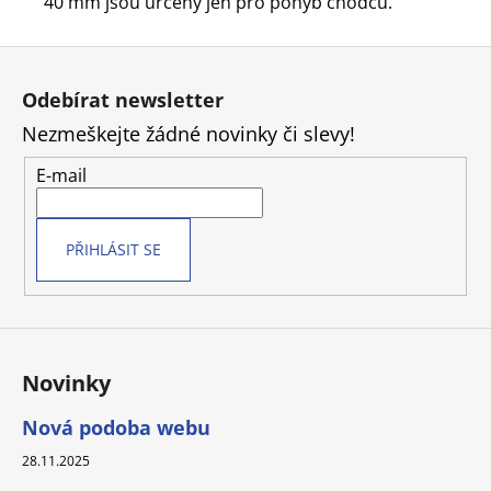
40 mm jsou určeny jen pro pohyb chodců.
Z
á
Odebírat newsletter
p
Nezmeškejte žádné novinky či slevy!
a
t
E-mail
í
PŘIHLÁSIT SE
Novinky
Nová podoba webu
28.11.2025