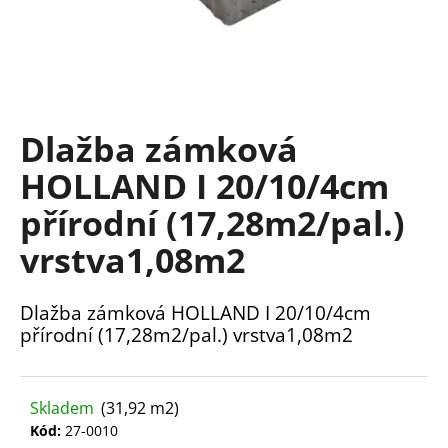
a
j
í
t
?
Dlažba zámková
HOLLAND I 20/10/4cm
přírodní (17,28m2/pal.)
HLEDAT
vrstva1,08m2
Dlažba zámková HOLLAND I 20/10/4cm
D
přírodní (17,28m2/pal.) vrstva1,08m2
o
p
o
Skladem
(31,92 m2)
r
Kód:
27-0010
u