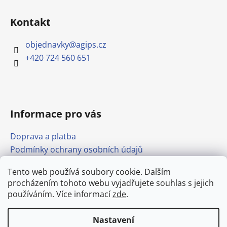
Kontakt
objednavky
@
agips.cz
+420 724 560 651
Informace pro vás
Doprava a platba
Podmínky ochrany osobních údajů
Obchodní podmínky
Tento web používá soubory cookie. Dalším
Formulář pro odstoupení od smlouvy
procházením tohoto webu vyjadřujete souhlas s jejich
Odkazy
používáním. Více informací
zde
.
Nastavení
Vytvořil Shoptet