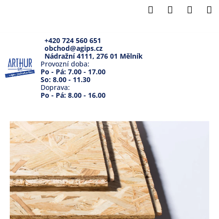
K
Přejít
Hledat
Přihlášení
Náku
M
na
o
Zpět
Zpět
obsah
košík
š
í
+420 724 560 651
obchod@agips.cz
C
k
Nádražní 4111, 276 01 Mělník
o
Provozní doba:
Po - Pá: 7.00 - 17.00
p
So: 8.00 - 11.30
Doprava:
o
Po - Pá: 8.00 - 16.00
t
ř
e
b
u
j
e
t
e
n