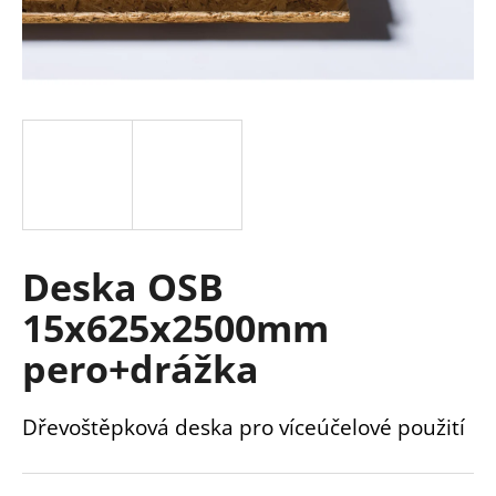
a
j
í
t
?
HLEDAT
Deska OSB
15x625x2500mm
pero+drážka
D
o
p
Dřevoštěpková deska pro víceúčelové použití
o
r
u