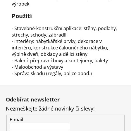
výrobek
Použití
- Stavebně-konstrukční aplikace: stěny, podlahy,
střechy, schody, zábradlí
- Interiéry: nábytkářské prvky, dekorace v
interiéru, konstrukce čalouněného nábytku,
výplně dveří, obklady a dělicí stěny
- Balení: přepravní boxy a kontejnery, palety
- Maloobchod a výstavy
- Správa skladu (regály, police apod.)
Z
á
Odebírat newsletter
p
Nezmeškejte žádné novinky či slevy!
a
t
E-mail
í