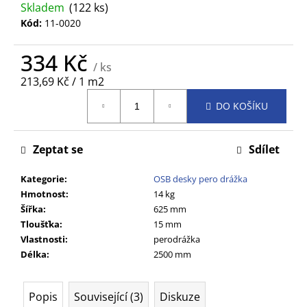
č
Skladem
(122 ks)
u
Kód:
11-0020
j
e
334 Kč
m
/ ks
e
Měrná
213,69 Kč / 1 m2
cena:
DO KOŠÍKU
Zeptat se
Sdílet
Kategorie
:
OSB desky pero drážka
Hmotnost
:
14 kg
Šířka
:
625 mm
Tloušťka
:
15 mm
Vlastnosti
:
perodrážka
Délka
:
2500 mm
Popis
Související (3)
Diskuze