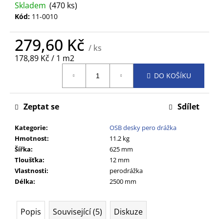
č
Skladem
(470 ks)
u
Kód:
11-0010
j
e
279,60 Kč
m
/ ks
e
Měrná
178,89 Kč / 1 m2
cena:
DO KOŠÍKU
Zeptat se
Sdílet
Kategorie
:
OSB desky pero drážka
Hmotnost
:
11.2 kg
Šířka
:
625 mm
Tloušťka
:
12 mm
Vlastnosti
:
perodrážka
Délka
:
2500 mm
Popis
Související (5)
Diskuze