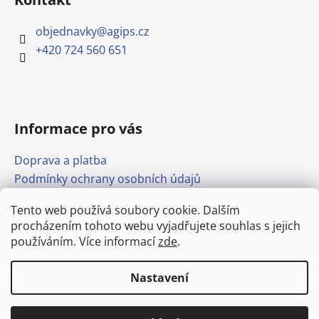
objednavky
@
agips.cz
+420 724 560 651
Informace pro vás
Doprava a platba
Podmínky ochrany osobních údajů
Obchodní podmínky
Tento web používá soubory cookie. Dalším
Formulář pro odstoupení od smlouvy
procházením tohoto webu vyjadřujete souhlas s jejich
Odkazy
používáním. Více informací
zde
.
Nastavení
Vytvořil Shoptet
Doprava stavebnin po Mělníku od
Copyright 2026
agips.cz
. Všechna práva vyhrazena.