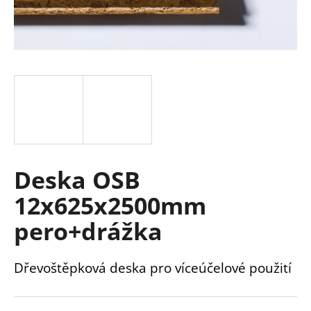
a
j
í
t
?
HLEDAT
Deska OSB
12x625x2500mm
pero+drážka
D
o
p
Dřevoštěpková deska pro víceúčelové použití
o
r
u