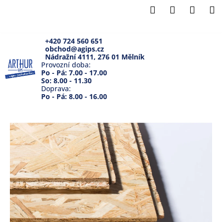
K
Přejít
Hledat
Přihlášení
Náku
M
na
o
Zpět
Zpět
obsah
košík
š
í
+420 724 560 651
obchod@agips.cz
C
k
Nádražní 4111, 276 01 Mělník
o
Provozní doba:
Po - Pá: 7.00 - 17.00
p
So: 8.00 - 11.30
Doprava:
o
Po - Pá: 8.00 - 16.00
t
ř
e
b
u
j
e
t
e
n