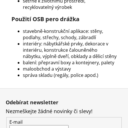
šetrné k životnímu prostředí,
recyklovatelný výrobek
Použití OSB pero drážka
stavebně-konstrukční aplikace: stěny,
podlahy, střechy, schody, zábradlí
interiéry: nábytkářské prvky, dekorace v
interiéru, konstrukce čalouněného
nábytku, výplně dveří, obklady a dělicí stěny
balení: přepravní boxy a kontejnery, palety
maloobchod a výstavy
správa skladu (regály, police apod.)
Z
á
Odebírat newsletter
p
Nezmeškejte žádné novinky či slevy!
a
t
E-mail