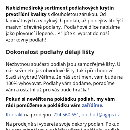
a
Nabízíme široký sortiment podlahových krytin
j
prvotřídní kvality
s dlouholetou zárukou. Od
laminátových a vinylových podlah, až po nejkvalitnější
í
masivní dřevěné podlahy. Podlahové dílce nabízíme
t
jako plovoucí i lepené. . Přijďte si vybrat do naší
?
vzorkovny podlah!
Dokonalost podlahy dělají lišty
Nezbytnou součástí podlah jsou samozřejmě lišty. U
HLEDAT
nás seženete jak obvodové lišty, tak i přechodové.
Stačí si vybrat! Věříme, že náš sortiment vám bude na
100% vyhovovat. Podlahy vám dodáme, poradíme
vám a ostatní už pro vás bude hračka!
D
Pokud si nevěříte na pokládku podlah, my vám
o
rádi pomůžeme a pokládku vám
zařídíme
.
p
o
Kontakt
na prodejnu:
724 560 651
,
obchod@agips.cz
r
Na prodejně si vyberete svoje dekory podlah. Pokud
u