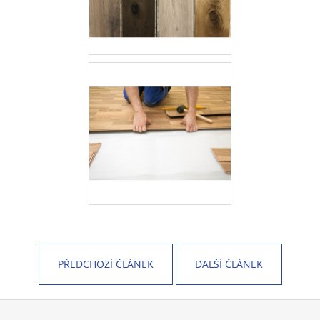
PŘEDCHOZÍ ČLÁNEK
DALŠÍ ČLÁNEK
Z