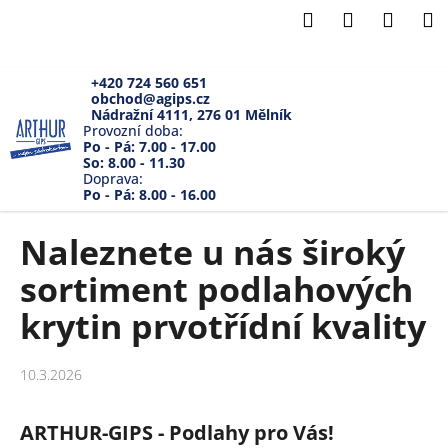
K
Přejít
Hledat
Přihlášení
Náku
M
na
o
Zpět
Zpět
obsah
košík
š
í
+420 724 560 651
obchod@agips.cz
C
k
Nádražní 4111, 276 01 Mělník
o
Provozní doba:
Po - Pá: 7.00 - 17.00
p
So: 8.00 - 11.30
Doprava:
o
Po - Pá: 8.00 - 16.00
t
ř
Naleznete u nás široký
e
sortiment podlahových
b
u
krytin prvotřídní kvality
j
e
10.3.2026
t
e
ARTHUR-GIPS - Podlahy pro Vás!
n