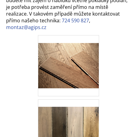
budete mít zájem o nabídku včetně pokládky podlah,
č
je potřeba provést zaměření přímo na místě
u
realizace. V takovém případě můžete kontaktovat
j
přímo našeho technika:
724 590 827
,
e
montaz@agips.cz
m
e