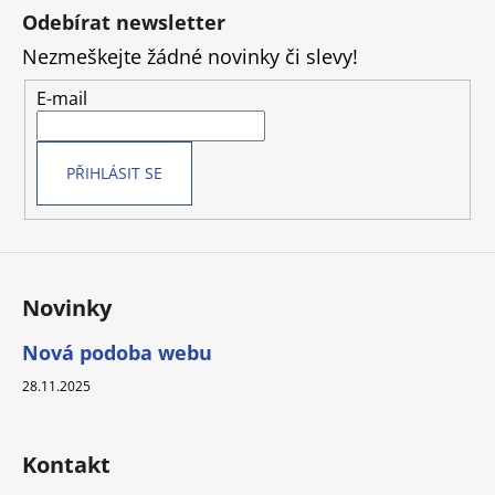
á
Odebírat newsletter
p
Nezmeškejte žádné novinky či slevy!
a
t
E-mail
í
PŘIHLÁSIT SE
Novinky
Nová podoba webu
28.11.2025
Kontakt