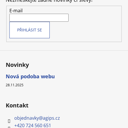
a
t
E-mail
í
PŘIHLÁSIT SE
Novinky
Nová podoba webu
28.11.2025
Kontakt
objednavky
@
agips.cz
+420 724 560 651