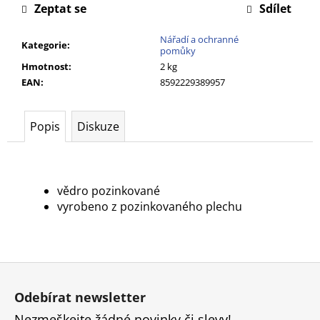
č
Zeptat se
Sdílet
u
j
Nářadí a ochranné
Kategorie
:
e
pomůky
m
Hmotnost
:
2 kg
e
EAN
:
8592229389957
Popis
Diskuze
vědro pozinkované
vyrobeno z pozinkovaného plechu
Z
á
Odebírat newsletter
p
Nezmeškejte žádné novinky či slevy!