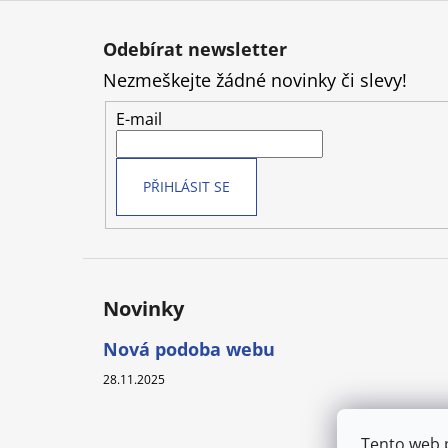
Z
á
Odebírat newsletter
p
Nezmeškejte žádné novinky či slevy!
a
t
E-mail
í
PŘIHLÁSIT SE
Novinky
Nová podoba webu
28.11.2025
Tento web 