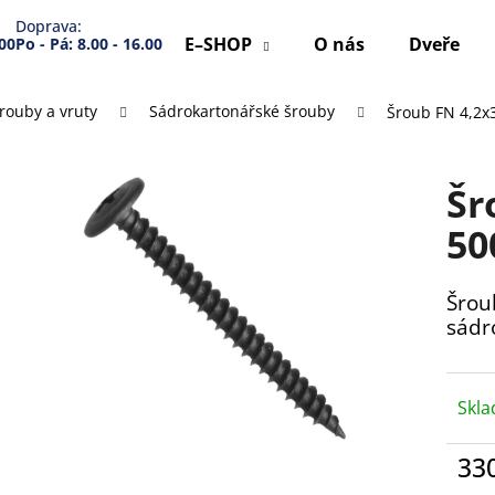
Doprava:
E–SHOP
O nás
Dveře
.00
Po - Pá: 8.00 - 16.00
rouby a vruty
Sádrokartonářské šrouby
Šroub FN 4,2
Co potřebujete najít?
Šr
HLEDAT
50
Šrou
Doporučujeme
sádr
Skl
33
Měr