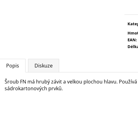
cena
Kate
Hmot
EAN
:
Délk
Popis
Diskuze
Šroub FN má hrubý závit a velkou plochou hlavu. Používá
sádrokartonových prvků.