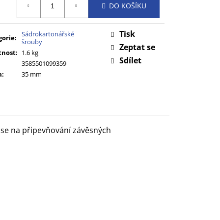
DO KOŠÍKU
:
Tisk
Sádrokartonářské
gorie
:
šrouby
Zeptat se
nost
:
1.6 kg
Sdílet
3585501099359
a
:
35 mm
 se na připevňování závěsných