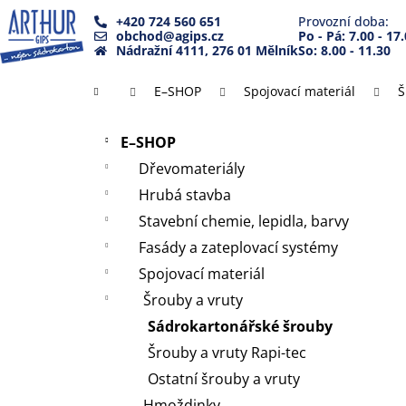
K
Přejít
+420 724 560 651
Provozní doba:
na
o
obchod@agips.cz
Po - Pá: 7.00 - 17
Zpět
Zpět
obsah
Nádražní 4111, 276 01 Mělník
So: 8.00 - 11.30
š
do
do
í
Domů
E–SHOP
Spojovací materiál
Š
k
obchodu
obchodu
P
Přeskočit
o
E–SHOP
kategorie
s
Dřevomateriály
t
Hrubá stavba
r
Stavební chemie, lepidla, barvy
a
Fasády a zateplovací systémy
n
Spojovací materiál
n
Šrouby a vruty
í
Sádrokartonářské šrouby
p
a
Šrouby a vruty Rapi-tec
n
Ostatní šrouby a vruty
e
Hmoždinky