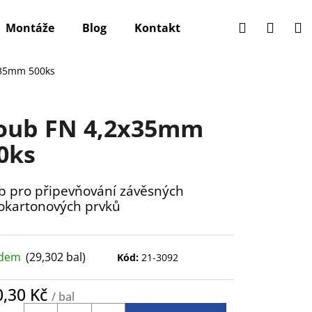
Hledat
Přihlá
N
Montáže
Blog
Kontakt
k
x35mm 500ks
oub FN 4,2x35mm
0ks
b pro připevňování závěsných
okartonových prvků
adem
(29,302 bal)
Kód:
21-3092
0,30 Kč
/ bal
ná