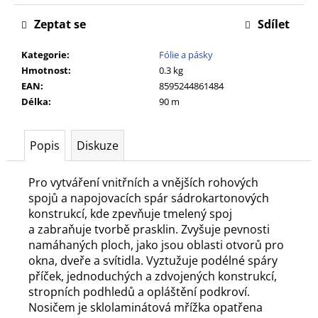
č
u
Zeptat se
Sdílet
j
e
Kategorie
:
Fólie a pásky
m
Hmotnost
:
0.3 kg
e
EAN
:
8595244861484
Délka
:
90 m
Popis
Diskuze
Pro vytváření vnitřních a vnějších rohových
spojů a napojovacích spár sádrokartonových
konstrukcí, kde zpevňuje tmelený spoj
a zabraňuje tvorbě prasklin. Zvyšuje pevnosti
namáhaných ploch, jako jsou oblasti otvorů pro
okna, dveře a svítidla. Vyztužuje podélné spáry
příček, jednoduchých a zdvojených konstrukcí,
stropních podhledů a opláštění podkroví.
Nosičem je sklolaminátová mřížka opatřena