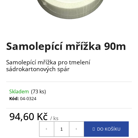
a
j
í
t
?
Samolepící mřížka 90m
Samolepící mřížka pro tmelení
sádrokartonových spár
HLEDAT
Skladem
(73 ks)
Kód:
04-0324
D
o
p
94,60 Kč
/ ks
o
Měrná
r
DO KOŠÍKU
cena:
u