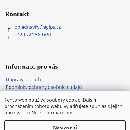
Kontakt
objednavky
@
agips.cz
+420 724 560 651
Informace pro vás
Doprava a platba
Podmínky ochrany osobních údajů
Obchodní podmínky
Tento web používá soubory cookie. Dalším
Formulář pro odstoupení od smlouvy
procházením tohoto webu vyjadřujete souhlas s jejich
Odkazy
používáním. Více informací
zde
.
Nastavení