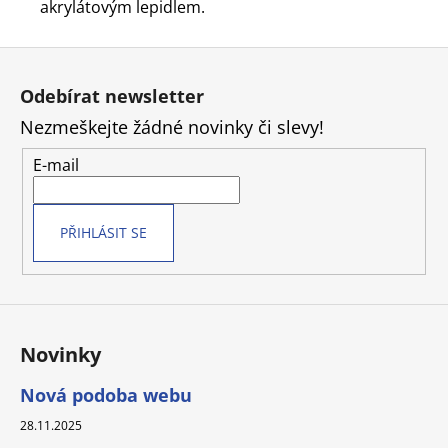
akrylátovým lepidlem.
Z
á
Odebírat newsletter
p
Nezmeškejte žádné novinky či slevy!
a
t
E-mail
í
PŘIHLÁSIT SE
Novinky
Nová podoba webu
28.11.2025