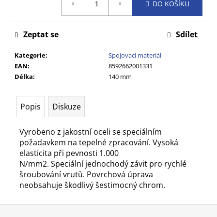
č
DO KOŠÍKU
cena:
u
j
Zeptat se
Sdílet
e
m
Kategorie
:
Spojovací materiál
e
EAN
:
8592662001331
Délka
:
140 mm
Popis
Diskuze
Vyrobeno z jakostní oceli se speciálním
požadavkem na tepelné zpracování. Vysoká
elasticita při pevnosti 1.000
N/mm2. Speciální jednochodý závit pro rychlé
šroubování vrutů. Povrchová úprava
neobsahuje škodlivý šestimocný chrom.
Z