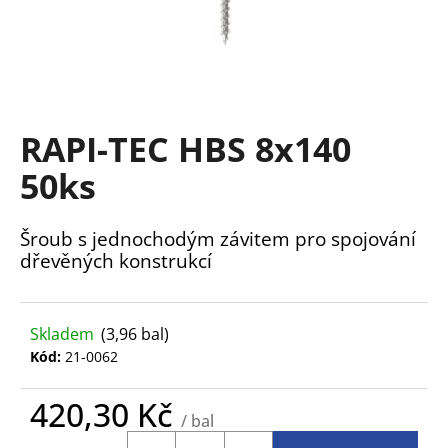
a
j
í
t
?
RAPI-TEC HBS 8x140
50ks
Šroub s jednochodým závitem pro spojování
HLEDAT
dřevěných konstrukcí
D
Skladem
(3,96 bal)
o
Kód:
21-0062
p
o
420,30 Kč
r
/ bal
u
Měrná