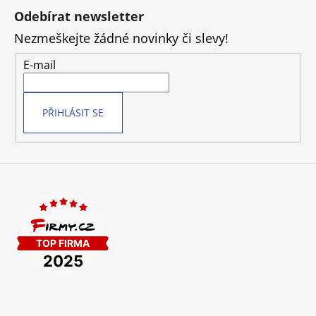
á
Odebírat newsletter
p
Nezmeškejte žádné novinky či slevy!
a
t
E-mail
í
PŘIHLÁSIT SE