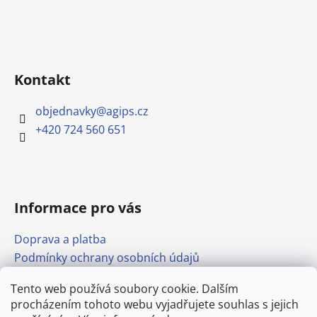
Kontakt
objednavky
@
agips.cz
+420 724 560 651
Informace pro vás
Doprava a platba
Podmínky ochrany osobních údajů
Obchodní podmínky
Tento web používá soubory cookie. Dalším
Formulář pro odstoupení od smlouvy
procházením tohoto webu vyjadřujete souhlas s jejich
Odkazy