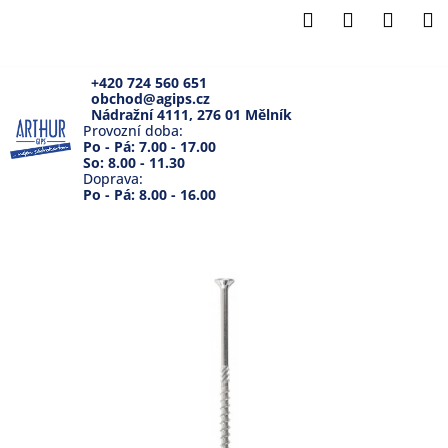
K
Přejít
Hledat
Přihlášení
Náku
M
na
o
Zpět
Zpět
obsah
košík
š
í
+420 724 560 651
obchod@agips.cz
C
k
Nádražní 4111, 276 01 Mělník
o
Provozní doba:
Po - Pá: 7.00 - 17.00
p
So: 8.00 - 11.30
Doprava:
o
Po - Pá: 8.00 - 16.00
t
ř
e
b
u
j
e
t
e
n