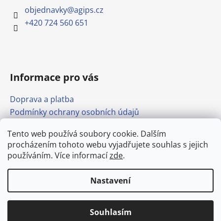
objednavky
@
agips.cz
+420 724 560 651
Informace pro vás
Doprava a platba
Podmínky ochrany osobních údajů
Obchodní podmínky
Tento web používá soubory cookie. Dalším
Formulář pro odstoupení od smlouvy
procházením tohoto webu vyjadřujete souhlas s jejich
Odkazy
používáním. Více informací
zde
.
Nastavení
Vytvořil Shoptet
Doprava stavebnin po Mělníku od
Copyright 2026
agips.cz
. Všechna práva vyhrazena.
250,- Kč. (bez DPH)
Upravit nastavení cookies
Souhlasím