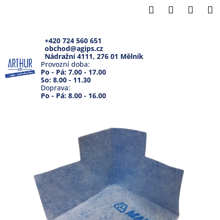
K
Přejít
Hledat
Přihlášení
Náku
M
na
o
Zpět
Zpět
obsah
košík
š
í
+420 724 560 651
obchod@agips.cz
C
k
Nádražní 4111, 276 01 Mělník
o
Provozní doba:
Po - Pá: 7.00 - 17.00
p
So: 8.00 - 11.30
Doprava:
o
Po - Pá: 8.00 - 16.00
t
ř
e
b
u
j
e
t
e
n