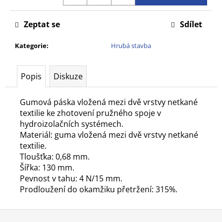
č
u
Zeptat se
Sdílet
j
e
Kategorie
:
Hrubá stavba
m
e
Popis
Diskuze
Gumová páska vložená mezi dvě vrstvy netkané
textilie ke zhotovení pružného spoje v
hydroizolačních systémech.
Materiál: guma vložená mezi dvě vrstvy netkané
textilie.
Tloušťka: 0,68 mm.
Šířka: 130 mm.
Pevnost v tahu: 4 N/15 mm.
Prodloužení do okamžiku přetržení: 315%.
Z