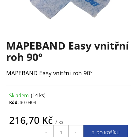
a
j
í
t
?
MAPEBAND Easy vnitřní
roh 90°
MAPEBAND Easy vnitřní roh 90°
HLEDAT
Skladem
(14 ks)
D
Kód:
30-0404
o
p
216,70 Kč
o
/ ks
r
Měrná
u
DO KOŠÍKU
cena: