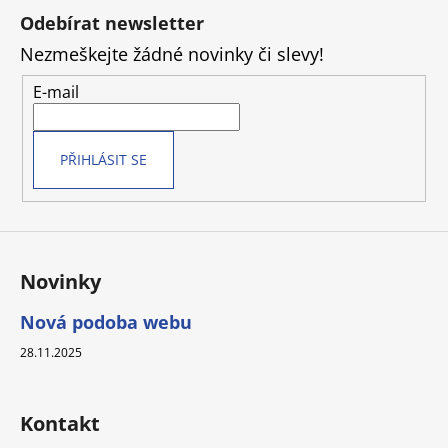
á
Odebírat newsletter
p
Nezmeškejte žádné novinky či slevy!
a
t
E-mail
í
PŘIHLÁSIT SE
Novinky
Nová podoba webu
28.11.2025
Kontakt