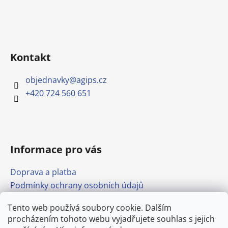
Kontakt
objednavky
@
agips.cz
+420 724 560 651
Informace pro vás
Doprava a platba
Podmínky ochrany osobních údajů
Obchodní podmínky
Tento web používá soubory cookie. Dalším
Formulář pro odstoupení od smlouvy
procházením tohoto webu vyjadřujete souhlas s jejich
Odkazy