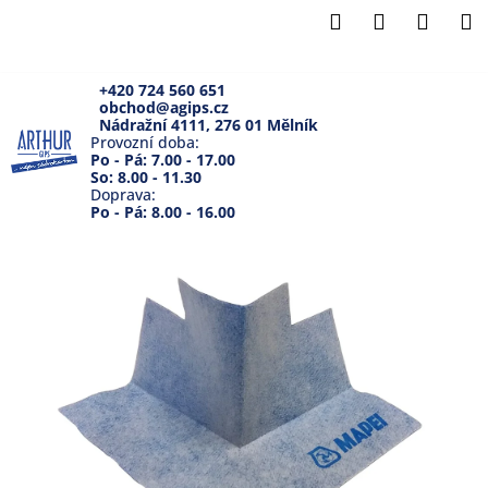
K
Přejít
Hledat
Přihlášení
Náku
M
na
o
Zpět
Zpět
obsah
košík
š
í
+420 724 560 651
obchod@agips.cz
C
k
Nádražní 4111, 276 01 Mělník
o
Provozní doba:
Po - Pá: 7.00 - 17.00
p
So: 8.00 - 11.30
Doprava:
o
Po - Pá: 8.00 - 16.00
t
ř
e
b
u
j
e
t
e
n