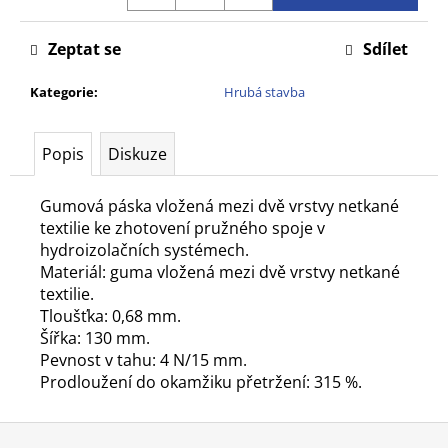
č
u
Zeptat se
Sdílet
j
e
Kategorie
:
Hrubá stavba
m
e
Popis
Diskuze
Gumová páska vložená mezi dvě vrstvy netkané
textilie ke zhotovení pružného spoje v
hydroizolačních systémech.
Materiál: guma vložená mezi dvě vrstvy netkané
textilie.
Tloušťka: 0,68 mm.
Šířka: 130 mm.
Pevnost v tahu: 4 N/15 mm.
Prodloužení do okamžiku přetržení: 315 %.
Z