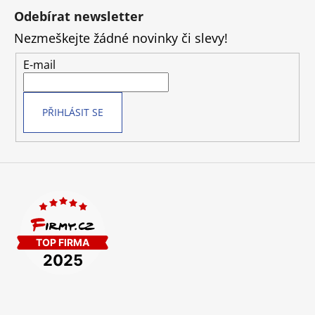
á
Odebírat newsletter
p
Nezmeškejte žádné novinky či slevy!
a
t
E-mail
í
PŘIHLÁSIT SE