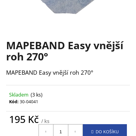
a
j
í
t
?
MAPEBAND Easy vnější
roh 270°
MAPEBAND Easy vnější roh 270°
HLEDAT
Skladem
(3 ks)
D
Kód:
30-04041
o
p
195 Kč
o
/ ks
r
Měrná
u
DO KOŠÍKU
cena: