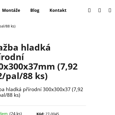
Hledat
Přihlá
N
Montáže
Blog
Kontakt
k
al/88 ks)
ažba hladká
írodní
0x300x37mm (7,92
/pal/88 ks)
ba hladká přírodní 300x300x37 (7,92
al/88 ks)
adem
(24 ks)
Kód:
27-0045