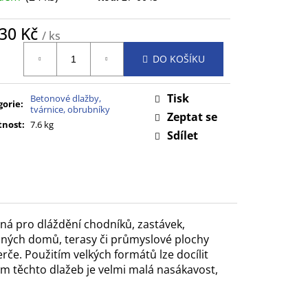
,30 Kč
/ ks
ná
DO KOŠÍKU
:
Tisk
Betonové dlažby,
gorie
:
tvárnice, obrubníky
Zeptat se
nost
:
7.6 kg
Sdílet
ná pro dláždění chodníků, zastávek,
inných domů, terasy či průmyslové plochy
rče. Použitím velkých formátů lze docílit
em těchto dlažeb je velmi malá nasákavost,