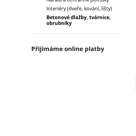
l
Interiéry (dveře, kování, lišty)
Betonové dlažby, tvárnice,
obrubníky
Přijímáme online platby