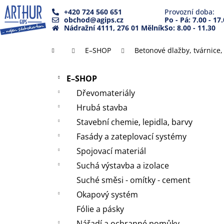
K
Přejít
+420 724 560 651
Provozní doba:
na
o
obchod@agips.cz
Po - Pá: 7.00 - 17
Zpět
Zpět
obsah
Nádražní 4111, 276 01 Mělník
So: 8.00 - 11.30
š
do
do
í
Domů
E–SHOP
Betonové dlažby, tvárnice
k
obchodu
obchodu
P
Přeskočit
o
E–SHOP
kategorie
s
Dřevomateriály
t
Hrubá stavba
r
Stavební chemie, lepidla, barvy
a
Fasády a zateplovací systémy
n
Spojovací materiál
n
Suchá výstavba a izolace
í
Suché směsi - omítky - cement
p
a
Okapový systém
n
Fólie a pásky
e
Nářadí a ochranné pomůky