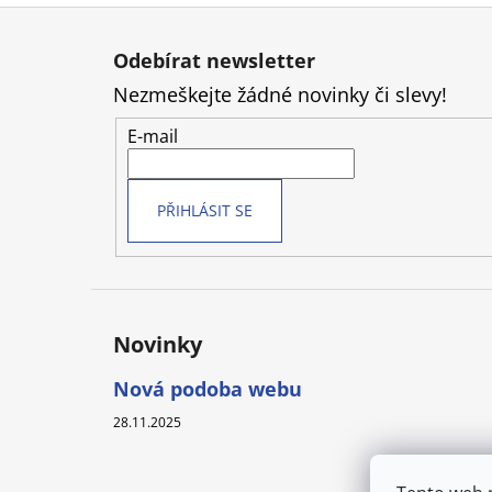
Z
á
Odebírat newsletter
p
Nezmeškejte žádné novinky či slevy!
a
t
E-mail
í
PŘIHLÁSIT SE
Novinky
Nová podoba webu
28.11.2025