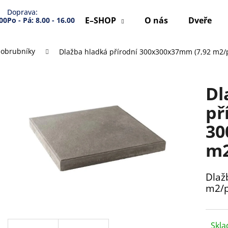
Doprava:
E–SHOP
O nás
Dveře
.00
Po - Pá: 8.00 - 16.00
, obrubníky
Dlažba hladká přírodní 300x300x37mm (7,92 m2/p
Co potřebujete najít?
Dl
HLEDAT
př
30
Doporučujeme
m2
Dlaž
m2/p
Skl